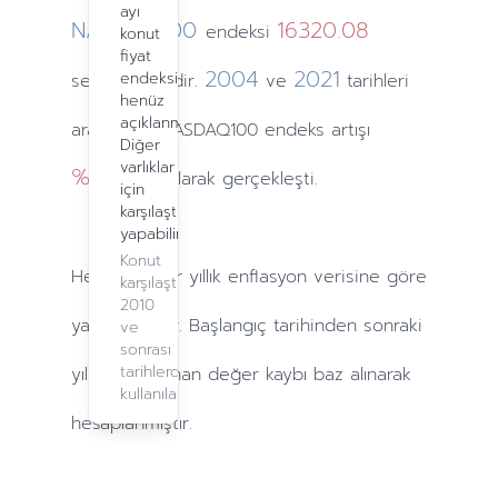
ayı
NASDAQ100
16320.08
endeksi
konut
fiyat
2004
2021
endeksi
seviyesindedir.
ve
tarihleri
henüz
açıklanmadı.
arasındaki NASDAQ100 endeks artışı
Diğer
varlıklar
%906.72
olarak gerçekleşti.
için
karşılaştırma
yapabilirsiniz.
Konut
Hesaplamalar
yıllık
enflasyon verisine göre
karşılaştırma,
2010
yapılmaktadır. Başlangıç tarihinden sonraki
ve
sonrası
tarihlerde
yıllarda
yaşanan değer kaybı baz alınarak
kullanılabilir.
hesaplanmıştır.