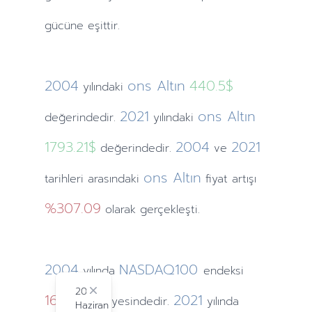
gücüne eşittir.
2004
ons Altın
440.5$
yılındaki
2021
ons Altın
değerindedir.
yılındaki
1793.21$
2004
2021
değerindedir.
ve
ons Altın
tarihleri arasındaki
fiyat artışı
%307.09
olarak gerçekleşti.
2004
NASDAQ100
yılında
endeksi
2024
1621.12
Close
2021
seviyesindedir.
yılında
Haziran