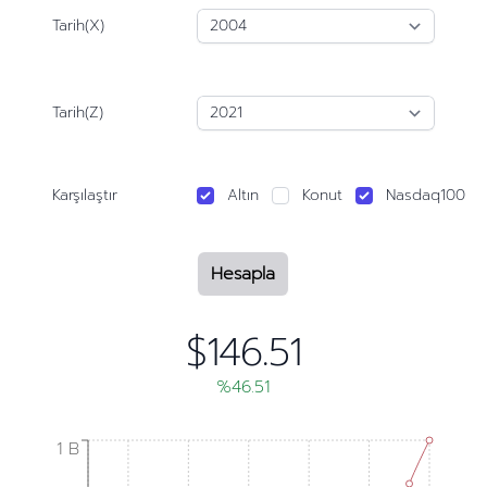
Tarih(X)
Tarih(Z)
Karşılaştır
Altın
Konut
Nasdaq100
Hesapla
$146.51
%46.51
1 B