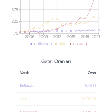
575
325
75
2006
2009
2012
2015
2018
2021
enflasyon
altın
nasdaq
Getiri Oranları
Varlık
Oran
Enflasyon
%46.51
Altın
%307.09