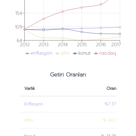
154
109
64
2012
2013
2014
2015
2016
2017
enflasyon
altın
konut
nasdaq
Getiri Oranları
Varlık
Oran
Enflasyon
%7.37
Altın
%-24.2