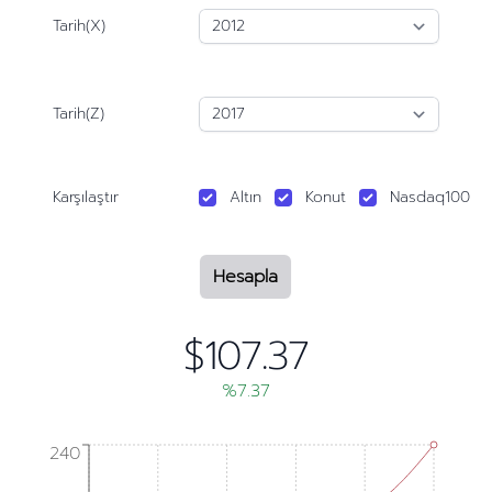
Tarih(X)
Tarih(Z)
Karşılaştır
Altın
Konut
Nasdaq100
Hesapla
$107.37
%7.37
240