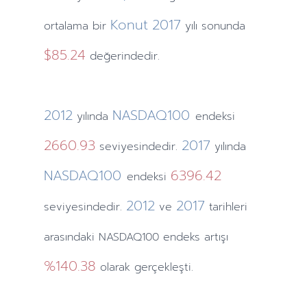
Konut
2017
ortalama bir
yılı sonunda
$85.24
değerindedir.
2012
NASDAQ100
yılında
endeksi
2660.93
2017
seviyesindedir.
yılında
NASDAQ100
6396.42
endeksi
2012
2017
seviyesindedir.
ve
tarihleri
arasındaki NASDAQ100 endeks artışı
%140.38
olarak gerçekleşti.