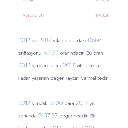
Konut
%-14.76
Nasdaq100
%140.38
2012
2017
Dolar
ve
yılları
arasındaki
%7.37
enflasyonu
oranındadır. Bu oran
2012
2017
yılından
sonra
yılı sonuna
kadar yaşanan değer kaybını vermektedir.
2012
$100
2017
yılındaki
para
yılı
$107.37
sonunda
değerindedir. Bir