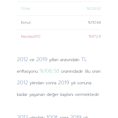
Dolar
%226.82
Konut
%110.64
Nasdaq100
%972.6
2012
2019
TL
ve
yılları
arasındaki
%106.58
enflasyonu
oranındadır. Bu oran
2012
2019
yılından
sonra
yılı sonuna
kadar yaşanan değer kaybını vermektedir.
2012
100₺
2019
yılındaki
para
yılı