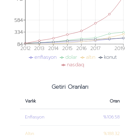
584
584
334
334
84
84
2012
2013
2014
2015
2016
2017
2019
enflasyon
dolar
altın
konut
nasdaq
Getiri Oranları
Varlık
Oran
Enflasyon
%106.58
Altın
%188.32