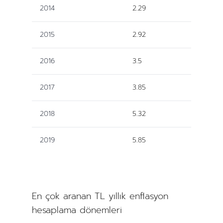
2014
2.29
2015
2.92
2016
3.5
2017
3.85
2018
5.32
2019
5.85
En çok aranan TL yıllık enflasyon
hesaplama dönemleri