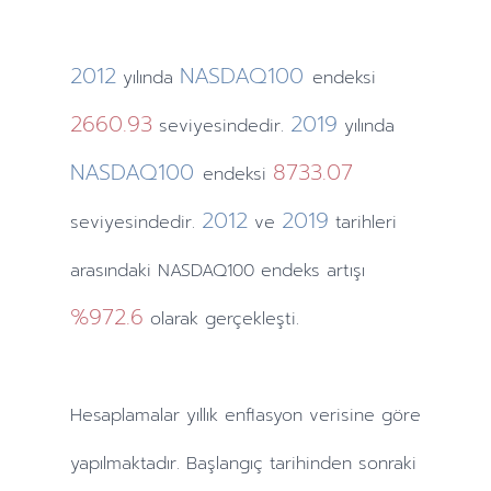
2012
NASDAQ100
yılında
endeksi
2660.93
2019
seviyesindedir.
yılında
NASDAQ100
8733.07
endeksi
2012
2019
seviyesindedir.
ve
tarihleri
arasındaki NASDAQ100 endeks artışı
%972.6
olarak gerçekleşti.
Hesaplamalar
yıllık
enflasyon verisine göre
yapılmaktadır. Başlangıç tarihinden sonraki