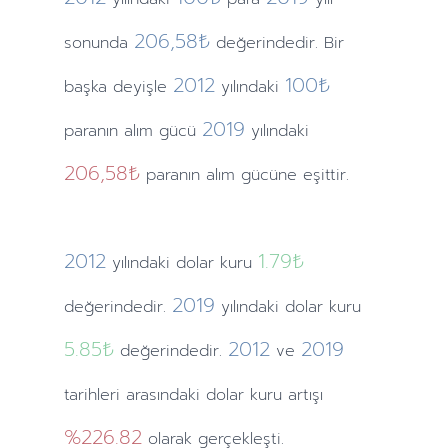
206,58₺
sonunda
değerindedir. Bir
2012
100₺
başka deyişle
yılındaki
2019
paranın alım gücü
yılındaki
206,58₺
paranın alım gücüne eşittir.
2012
1.79
₺
yılındaki
dolar kuru
2019
değerindedir.
yılındaki
dolar kuru
5.85
₺
2012
2019
değerindedir.
ve
tarihleri arasındaki dolar kuru artışı
%226.82
olarak gerçekleşti.