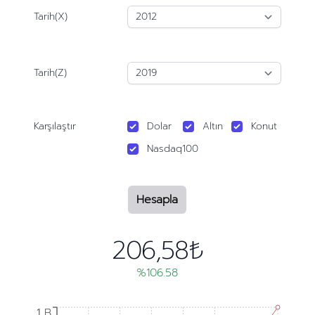
Tarih(X)
Tarih(Z)
Karşılaştır
Dolar
Altın
Konut
Nasdaq100
Hesapla
206,58₺
%106.58
1 B
1 B