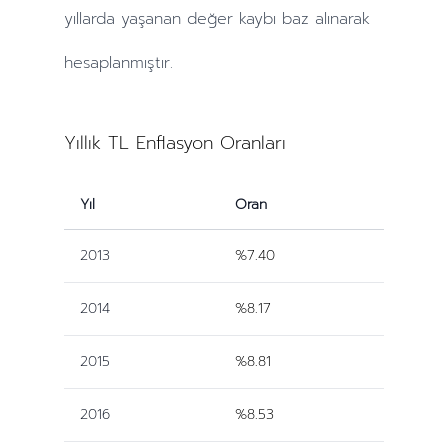
yıllarda
yaşanan değer kaybı baz alınarak
hesaplanmıştır.
Yıllık TL Enflasyon Oranları
Yıl
Oran
2013
%7.40
2014
%8.17
2015
%8.81
2016
%8.53