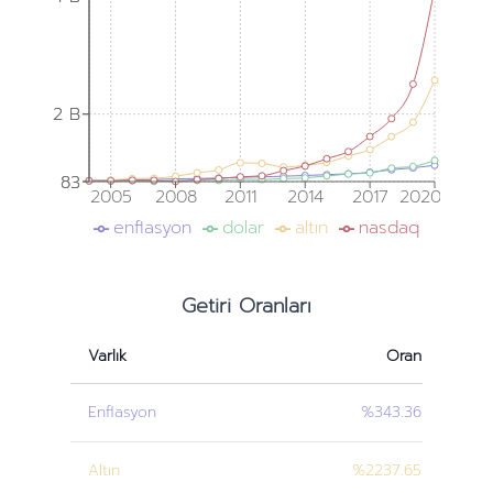
2 B
2 B
83
83
2005
2008
2011
2014
2017
2020
enflasyon
dolar
altın
nasdaq
Getiri Oranları
Varlık
Oran
Enflasyon
%343.36
Altın
%2237.65