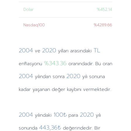
Dolar
%452.14
Nasdaq100
%4289.66
2004
2020
TL
ve
yılları
arasındaki
%343.36
enflasyonu
oranındadır. Bu oran
2004
2020
yılından
sonra
yılı sonuna
kadar yaşanan değer kaybını vermektedir.
2004
100₺
2020
yılındaki
para
yılı
443,36₺
sonunda
değerindedir. Bir