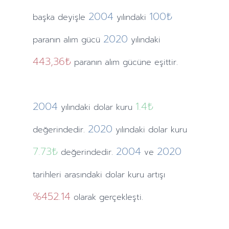
2004
100₺
başka deyişle
yılındaki
2020
paranın alım gücü
yılındaki
443,36₺
paranın alım gücüne eşittir.
2004
1.4
₺
yılındaki
dolar kuru
2020
değerindedir.
yılındaki
dolar kuru
7.73
₺
2004
2020
değerindedir.
ve
tarihleri arasındaki dolar kuru artışı
%452.14
olarak gerçekleşti.