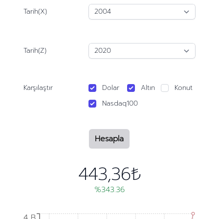
Tarih(X)
Tarih(Z)
Karşılaştır
Dolar
Altın
Konut
Nasdaq100
Hesapla
443,36₺
%343.36
4 B
4 B