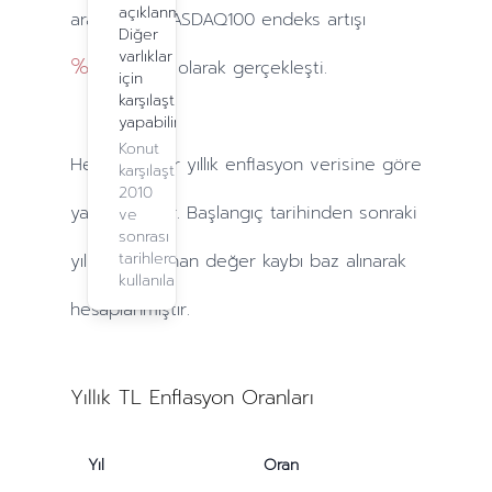
açıklanmadı.
arasındaki NASDAQ100 endeks artışı
Diğer
varlıklar
%4289.66
olarak gerçekleşti.
için
karşılaştırma
yapabilirsiniz.
Konut
Hesaplamalar
yıllık
enflasyon verisine göre
karşılaştırma,
2010
yapılmaktadır. Başlangıç tarihinden sonraki
ve
sonrası
tarihlerde
yıllarda
yaşanan değer kaybı baz alınarak
kullanılabilir.
hesaplanmıştır.
Yıllık TL Enflasyon Oranları
Yıl
Oran