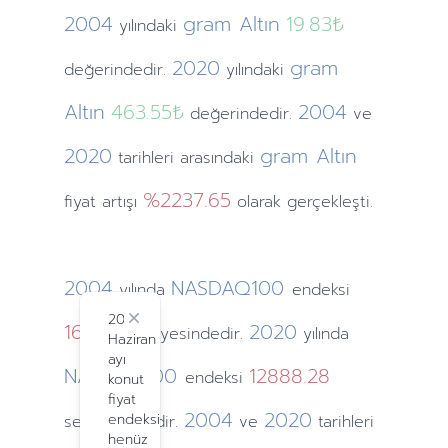
2004
gram Altın
19.83₺
yılındaki
2020
gram
değerindedir.
yılındaki
Altın
463.55₺
2004
değerindedir.
ve
2020
gram Altın
tarihleri arasındaki
%2237.65
fiyat artışı
olarak gerçekleşti.
2004
NASDAQ100
yılında
endeksi
2024
1621.12
Close
2020
seviyesindedir.
yılında
Haziran
ayı
NASDAQ100
12888.28
endeksi
konut
fiyat
2004
2020
endeksi
seviyesindedir.
ve
tarihleri
henüz