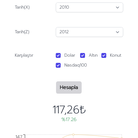
Tarih(X)
Tarih(Z)
Karşılaştır
Dolar
Altın
Konut
Nasdaq100
Hesapla
117,26₺
%17.26
147
147