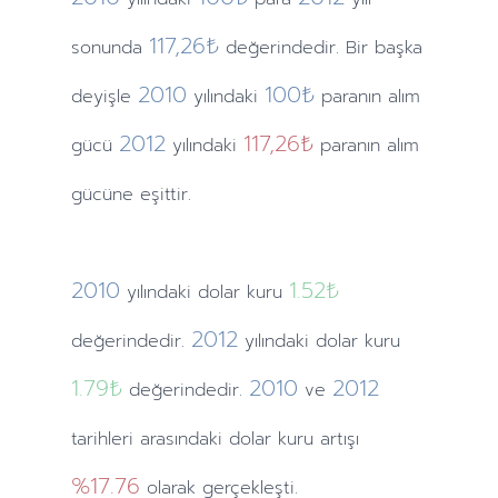
117,26₺
sonunda
değerindedir. Bir başka
2010
100₺
deyişle
yılındaki
paranın alım
2012
117,26₺
gücü
yılındaki
paranın alım
gücüne eşittir.
2010
1.52
₺
yılındaki
dolar kuru
2012
değerindedir.
yılındaki
dolar kuru
1.79
₺
2010
2012
değerindedir.
ve
tarihleri arasındaki dolar kuru artışı
%17.76
olarak gerçekleşti.