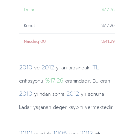
Dolar
%17.76
Konut
%17.26
Nasdaq100
%41.29
2010
2012
TL
ve
yılları
arasındaki
%17.26
enflasyonu
oranındadır. Bu oran
2010
2012
yılından
sonra
yılı sonuna
kadar yaşanan değer kaybını vermektedir.
2010
100₺
2012
yılındaki
para
yılı