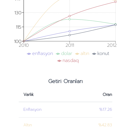
130
130
115
115
100
100
2010
2011
2012
enflasyon
dolar
altın
konut
nasdaq
Getiri Oranları
Varlık
Oran
Enflasyon
%17.26
Altın
%42.83