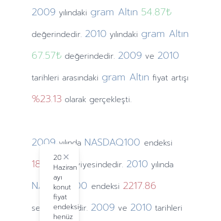
2009
gram Altın
54.87₺
yılındaki
2010
gram Altın
değerindedir.
yılındaki
67.57₺
2009
2010
değerindedir.
ve
gram Altın
tarihleri arasındaki
fiyat artışı
%23.13
olarak gerçekleşti.
2009
NASDAQ100
yılında
endeksi
2024
1860.31
Close
2010
seviyesindedir.
yılında
Haziran
ayı
NASDAQ100
2217.86
endeksi
konut
fiyat
2009
2010
endeksi
seviyesindedir.
ve
tarihleri
henüz