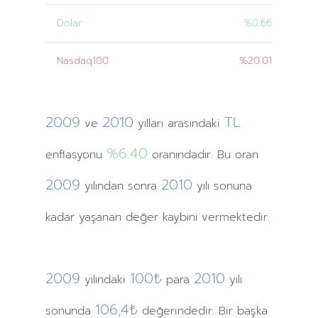
Dolar
%0.66
Nasdaq100
%20.01
2009
2010
TL
ve
yılları
arasındaki
%6.40
enflasyonu
oranındadır. Bu oran
2009
2010
yılından
sonra
yılı sonuna
kadar yaşanan değer kaybını vermektedir.
2009
100₺
2010
yılındaki
para
yılı
106,4₺
sonunda
değerindedir. Bir başka