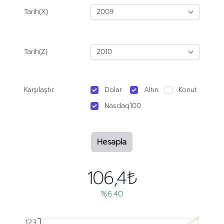
Tarih(X)
Tarih(Z)
Karşılaştır
Dolar
Altın
Konut
Nasdaq100
Hesapla
106,4₺
%6.40
123
123