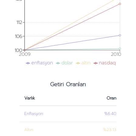
112
112
106
106
100
100
2009
2010
enflasyon
dolar
altın
nasdaq
Getiri Oranları
Varlık
Oran
Enflasyon
%6.40
Altın
%23.13