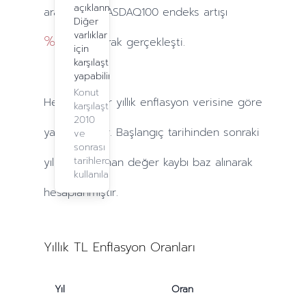
açıklanmadı.
arasındaki NASDAQ100 endeks artışı
Diğer
varlıklar
%20.01
olarak gerçekleşti.
için
karşılaştırma
yapabilirsiniz.
Konut
Hesaplamalar
yıllık
enflasyon verisine göre
karşılaştırma,
2010
yapılmaktadır. Başlangıç tarihinden sonraki
ve
sonrası
tarihlerde
yıllarda
yaşanan değer kaybı baz alınarak
kullanılabilir.
hesaplanmıştır.
Yıllık TL Enflasyon Oranları
Yıl
Oran