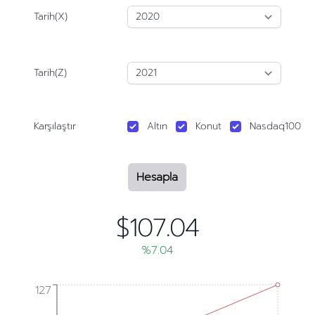
Tarih(X)
Tarih(Z)
Karşılaştır
Altın
Konut
Nasdaq100
Hesapla
$107.04
%7.04
127