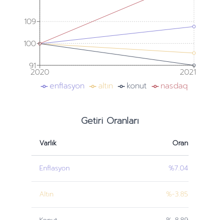
109
100
91
2020
2021
enflasyon
altın
konut
nasdaq
Getiri Oranları
Varlık
Oran
Enflasyon
%7.04
Altın
%-3.85