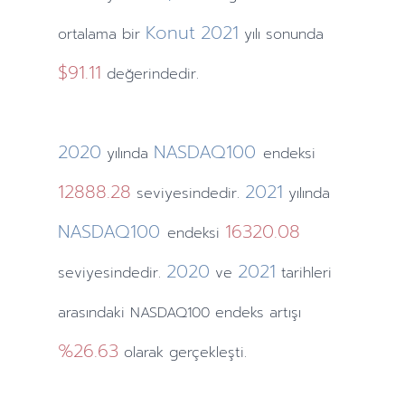
Konut
2021
ortalama bir
yılı sonunda
$91.11
değerindedir.
2020
NASDAQ100
yılında
endeksi
12888.28
2021
seviyesindedir.
yılında
NASDAQ100
16320.08
endeksi
2020
2021
seviyesindedir.
ve
tarihleri
arasındaki NASDAQ100 endeks artışı
%26.63
olarak gerçekleşti.