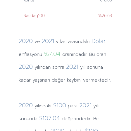
Konut
%-8.89
Nasdaq100
%26.63
2020
2021
Dolar
ve
yılları
arasındaki
%7.04
enflasyonu
oranındadır. Bu oran
2020
2021
yılından
sonra
yılı sonuna
kadar yaşanan değer kaybını vermektedir.
2020
$100
2021
yılındaki
para
yılı
$107.04
sonunda
değerindedir. Bir