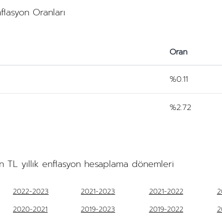
nflasyon Oranları
Oran
%0.11
%2.72
n TL yıllık enflasyon hesaplama dönemleri
2022-2023
2021-2023
2021-2022
2
2020-2021
2019-2023
2019-2022
2