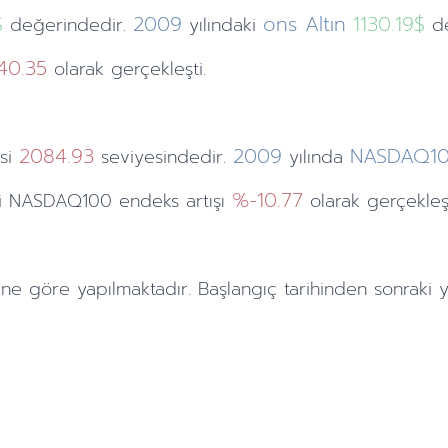
$
2009
ons Altın
1130.19$
değerindedir.
yılındaki
de
40.35
olarak gerçekleşti.
2084.93
2009
NASDAQ1
si
seviyesindedir.
yılında
%-10.77
aki NASDAQ100 endeks artışı
olarak gerçekleşt
ine göre yapılmaktadır. Başlangıç tarihinden sonraki
y