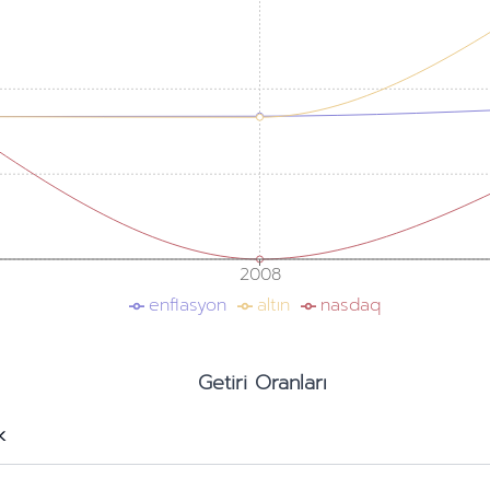
2008
enflasyon
altın
nasdaq
Getiri Oranları
k