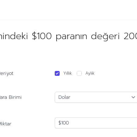
hindeki $100 paranın değeri 20
eriyot
Yıllık
Aylık
ara Birimi
iktar