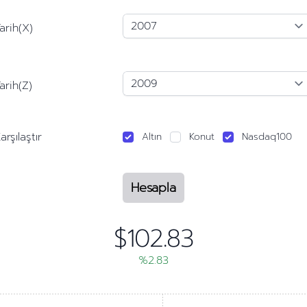
arih(X)
arih(Z)
arşılaştır
Altın
Konut
Nasdaq100
Hesapla
$102.83
%2.83