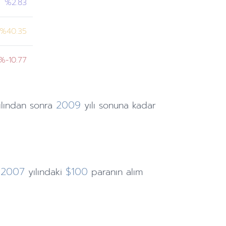
%2.83
%40.35
%-10.77
2009
ılından
sonra
yılı sonuna
kadar
2007
$100
yılındaki
paranın alım