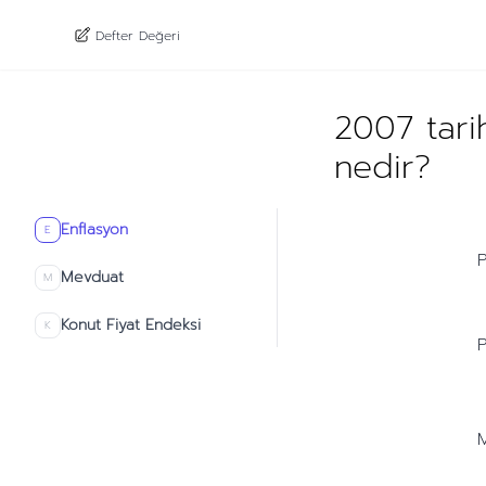
Defter Değeri
2007 tari
nedir?
Enflasyon
E
P
Mevduat
M
Konut Fiyat Endeksi
K
P
M