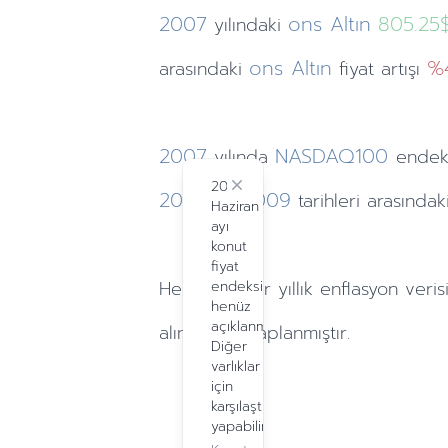
2007
ons Altın
805.25
yılındaki
ons Altın
%
arasındaki
fiyat artışı
2007
NASDAQ100
yılında
endek
2024
Close
2007
2009
ve
tarihleri arasınd
Haziran
ayı
konut
fiyat
Hesaplamalar
yıllık
enflasyon veris
endeksi
henüz
açıklanmadı.
alınarak hesaplanmıştır.
Diğer
varlıklar
için
karşılaştırma
yapabilirsiniz.