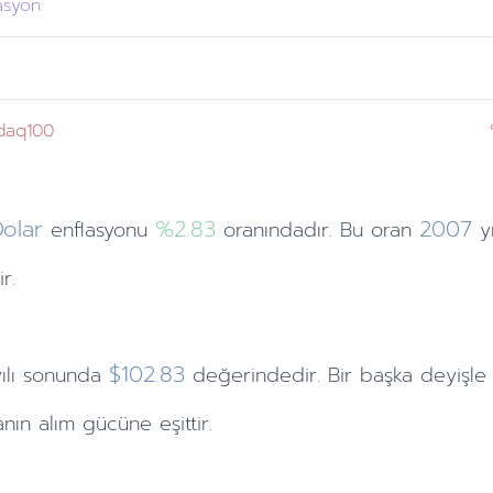
asyon
daq100
olar
%2.83
2007
enflasyonu
oranındadır. Bu oran
y
r.
$102.83
yılı sonunda
değerindedir. Bir başka deyişle
nın alım gücüne eşittir.