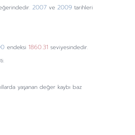
2007
2009
ğerindedir.
ve
tarihleri
00
1860.31
endeksi
seviyesindedir.
i.
ıllarda
yaşanan değer kaybı baz