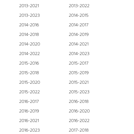
2013-2021
2013-2022
2013-2023
2014-2015
2014-2016
2014-2017
2014-2018
2014-2019
2014-2020
2014-2021
2014-2022
2014-2023
2015-2016
2015-2017
2015-2018
2015-2019
2015-2020
2015-2021
2015-2022
2015-2023
2016-2017
2016-2018
2016-2019
2016-2020
2016-2021
2016-2022
2016-2023
2017-2018