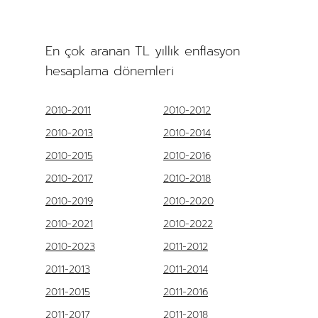
En çok aranan TL yıllık enflasyon
hesaplama dönemleri
2010-2011
2010-2012
2010-2013
2010-2014
2010-2015
2010-2016
2010-2017
2010-2018
2010-2019
2010-2020
2010-2021
2010-2022
2010-2023
2011-2012
2011-2013
2011-2014
2011-2015
2011-2016
2011-2017
2011-2018