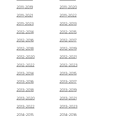
2011-2019
2011-2020
2011-2021
2011-2022
2011-2023
2012-2013
2012-2014
2012-2015
2012-2016
2012-2017
2012-2018
2012-2019
2012-2020
2012-2021
2012-2022
2012-2023
2013-2014
2013-2015
2013-2016
2013-2017
2013-2018
2013-2019
2013-2020
2013-2021
2013-2022
2013-2023
2014-2015
2014-2016