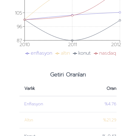
105
96
87
2010
2011
2012
enflasyon
altın
konut
nasdaq
Getiri Oranları
Varlık
Oran
Enflasyon
%4.76
Altın
%21.29