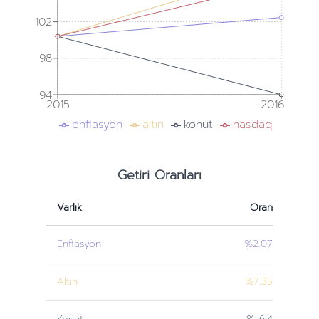
102
98
94
2015
2016
enflasyon
altın
konut
nasdaq
Getiri Oranları
Varlık
Oran
Enflasyon
%2.07
Altın
%7.35