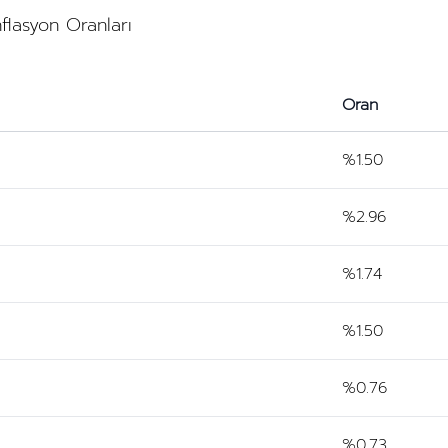
nflasyon Oranları
Oran
%1.50
%2.96
%1.74
%1.50
%0.76
%0.73