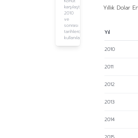
Konut
Yıllık Dolar E
karşılaştırma,
2010
ve
sonrası
tarihlerde
Yıl
kullanılabilir.
2010
2011
2012
2013
2014
2015