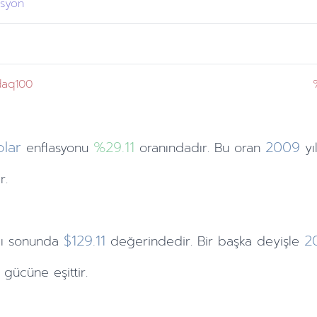
asyon
daq100
olar
%29.11
2009
enflasyonu
oranındadır. Bu oran
yı
r.
$129.11
2
lı sonunda
değerindedir. Bir başka deyişle
 gücüne eşittir.