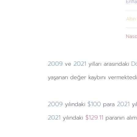
Enfl
Altın
Nas
2009
2021
D
ve
yılları
arasındaki
yaşanan değer kaybını vermektedi
2009
$100
2021
yılındaki
para
yı
2021
$129.11
yılındaki
paranın alım