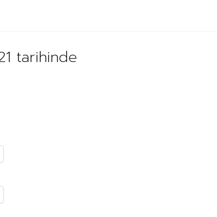
1 tarihinde