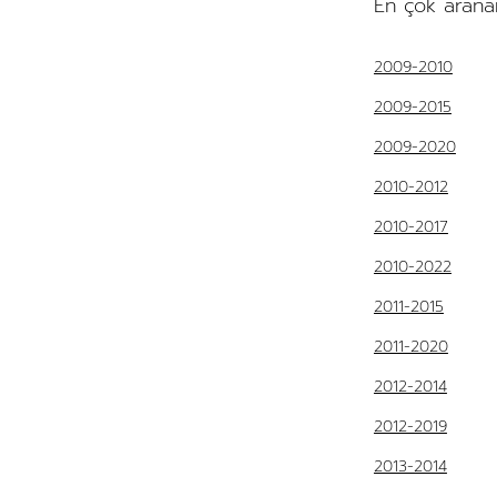
En çok arana
2009-2010
2009-2015
2009-2020
2010-2012
2010-2017
2010-2022
2011-2015
2011-2020
2012-2014
2012-2019
2013-2014