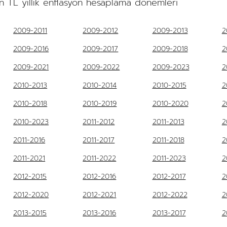
n TL yıllık enflasyon hesaplama dönemleri
2009-2011
2009-2012
2009-2013
2
2009-2016
2009-2017
2009-2018
2
2009-2021
2009-2022
2009-2023
2
2010-2013
2010-2014
2010-2015
2
2010-2018
2010-2019
2010-2020
2
2010-2023
2011-2012
2011-2013
2
2011-2016
2011-2017
2011-2018
2
2011-2021
2011-2022
2011-2023
2
2012-2015
2012-2016
2012-2017
2
2012-2020
2012-2021
2012-2022
2
2013-2015
2013-2016
2013-2017
2