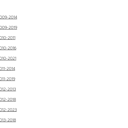
009-2014
009-2019
010-2011
010-2016
010-2021
011-2014
011-2019
012-2013
012-2018
012-2023
013-2018