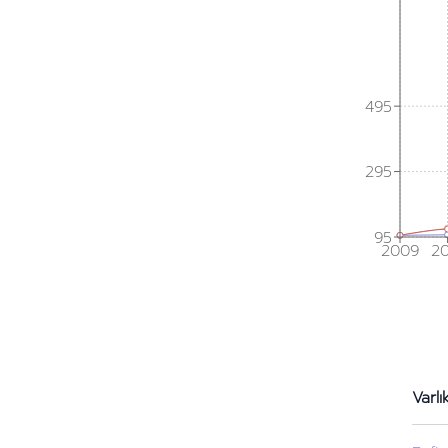
495
295
95
2009
20
Varlı