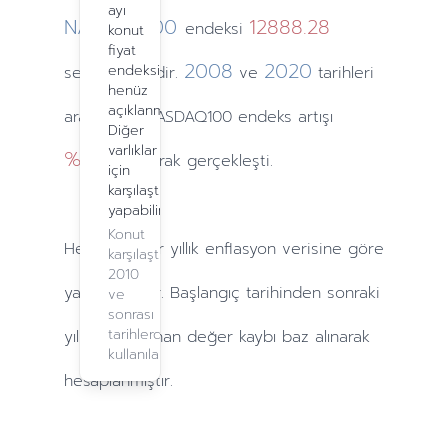
ayı
NASDAQ100
12888.28
endeksi
konut
fiyat
2008
2020
endeksi
seviyesindedir.
ve
tarihleri
henüz
açıklanmadı.
arasındaki NASDAQ100 endeks artışı
Diğer
varlıklar
%963.7
olarak gerçekleşti.
için
karşılaştırma
yapabilirsiniz.
Konut
Hesaplamalar
yıllık
enflasyon verisine göre
karşılaştırma,
2010
yapılmaktadır. Başlangıç tarihinden sonraki
ve
sonrası
tarihlerde
yıllarda
yaşanan değer kaybı baz alınarak
kullanılabilir.
hesaplanmıştır.