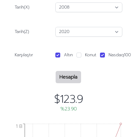
Tarih(X)
Tarih(Z)
Karşılaştır
Altın
Konut
Nasdaq100
Hesapla
$123.9
%23.90
1 B