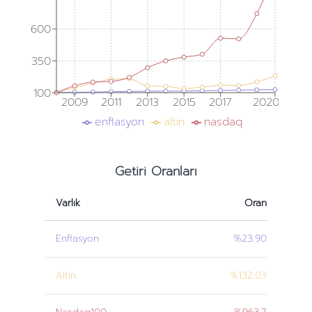
600
350
100
2009
2011
2013
2015
2017
2020
enflasyon
altın
nasdaq
Getiri Oranları
Varlık
Oran
Enflasyon
%23.90
Altın
%132.03