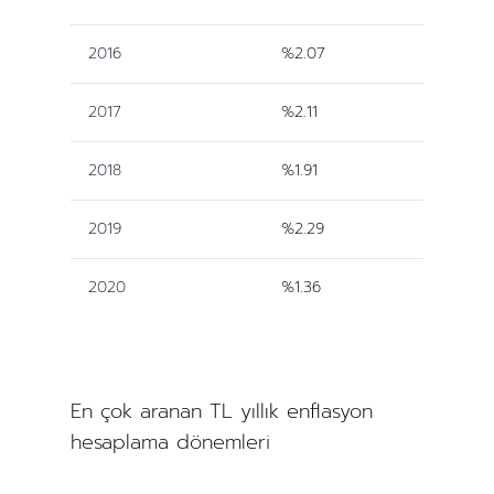
2016
%2.07
2017
%2.11
2018
%1.91
2019
%2.29
2020
%1.36
En çok aranan TL yıllık enflasyon
hesaplama dönemleri