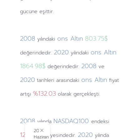
gücüne eşittir.
2008
ons Altın
803.75$
yılındaki
2020
ons Altın
değerindedir.
yılındaki
1864.98$
2008
değerindedir.
ve
2020
ons Altın
tarihleri arasındaki
fiyat
%132.03
artışı
olarak gerçekleşti.
2008
NASDAQ100
yılında
endeksi
2024
1211.65
Close
2020
seviyesindedir.
yılında
Haziran