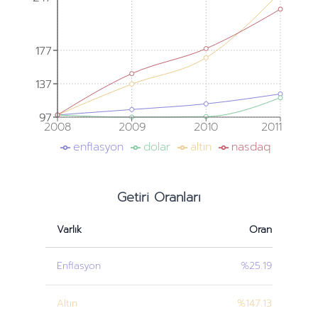
177
177
137
137
97
97
2008
2009
2010
2011
enflasyon
dolar
altın
nasdaq
Getiri Oranları
Varlık
Oran
Enflasyon
%25.19
Altın
%147.13