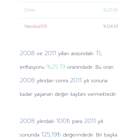
Dolar
%20.65
Nasdaq100
%126.81
2008
2011
TL
ve
yılları
arasındaki
%25.19
enflasyonu
oranındadır. Bu oran
2008
2011
yılından
sonra
yılı sonuna
kadar yaşanan değer kaybını vermektedir.
2008
100₺
2011
yılındaki
para
yılı
125,19₺
sonunda
değerindedir. Bir başka