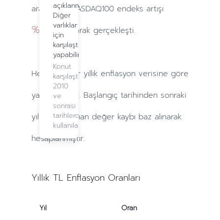
açıklanmadı.
arasındaki NASDAQ100 endeks artışı
Diğer
varlıklar
%126.81
olarak gerçekleşti.
için
karşılaştırma
yapabilirsiniz.
Konut
Hesaplamalar
yıllık
enflasyon verisine göre
karşılaştırma,
2010
yapılmaktadır. Başlangıç tarihinden sonraki
ve
sonrası
tarihlerde
yıllarda
yaşanan değer kaybı baz alınarak
kullanılabilir.
hesaplanmıştır.
Yıllık TL Enflasyon Oranları
Yıl
Oran