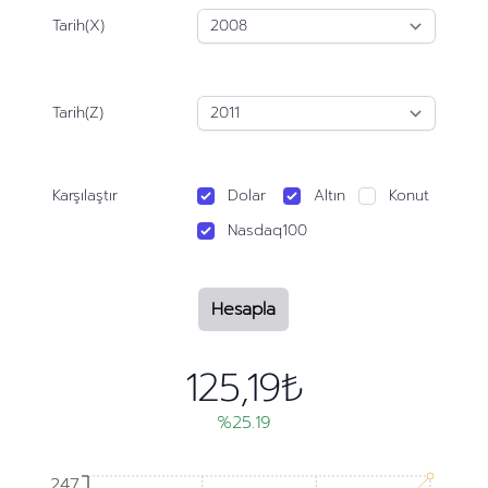
Tarih(X)
Tarih(Z)
Karşılaştır
Dolar
Altın
Konut
Nasdaq100
Hesapla
125,19₺
%25.19
247
247