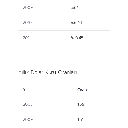
2009
%6.53
2010
%6.40
2011
%10.45
Yıllık Dolar Kuru Oranları
Yıl
Oran
2008
1.55
2009
1.51