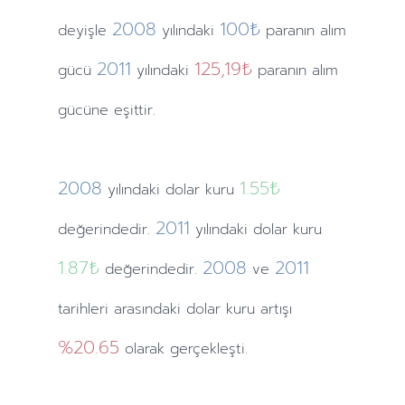
2008
100₺
deyişle
yılındaki
paranın alım
2011
125,19₺
gücü
yılındaki
paranın alım
gücüne eşittir.
2008
1.55
₺
yılındaki
dolar kuru
2011
değerindedir.
yılındaki
dolar kuru
1.87
₺
2008
2011
değerindedir.
ve
tarihleri arasındaki dolar kuru artışı
%20.65
olarak gerçekleşti.