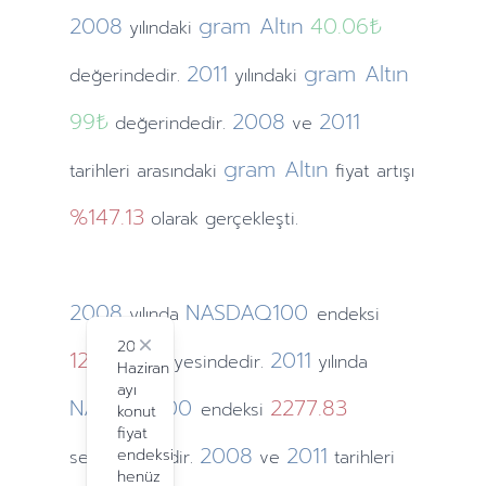
2008
gram Altın
40.06₺
yılındaki
2011
gram Altın
değerindedir.
yılındaki
99₺
2008
2011
değerindedir.
ve
gram Altın
tarihleri arasındaki
fiyat artışı
%147.13
olarak gerçekleşti.
2008
NASDAQ100
yılında
endeksi
2024
1211.65
Close
2011
seviyesindedir.
yılında
Haziran
ayı
NASDAQ100
2277.83
endeksi
konut
fiyat
2008
2011
endeksi
seviyesindedir.
ve
tarihleri
henüz