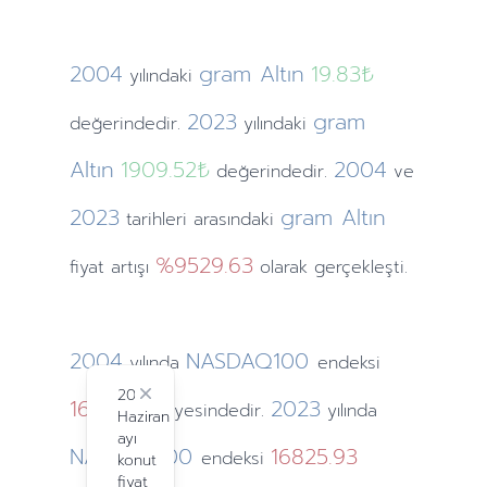
2004
gram Altın
19.83₺
yılındaki
2023
gram
değerindedir.
yılındaki
Altın
1909.52₺
2004
değerindedir.
ve
2023
gram Altın
tarihleri arasındaki
%9529.63
fiyat artışı
olarak gerçekleşti.
2004
NASDAQ100
yılında
endeksi
2024
1621.12
Close
2023
seviyesindedir.
yılında
Haziran
ayı
NASDAQ100
16825.93
endeksi
konut
fiyat