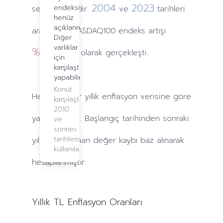
2004
2023
endeksi
seviyesindedir.
ve
tarihleri
henüz
açıklanmadı.
arasındaki NASDAQ100 endeks artışı
Diğer
varlıklar
%21451.67
olarak gerçekleşti.
için
karşılaştırma
yapabilirsiniz.
Konut
Hesaplamalar
yıllık
enflasyon verisine göre
karşılaştırma,
2010
yapılmaktadır. Başlangıç tarihinden sonraki
ve
sonrası
tarihlerde
yıllarda
yaşanan değer kaybı baz alınarak
kullanılabilir.
hesaplanmıştır.
Yıllık TL Enflasyon Oranları