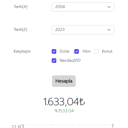
Tarih(X)
Tarih(Z)
Karşılaştır
Dolar
Altın
Konut
Nasdaq100
Hesapla
1.633,04₺
%1533.04
22 B
22 B