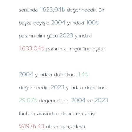
1.633,04₺
sonunda
değerindedir. Bir
2004
100₺
başka deyişle
yılındaki
2023
paranın alım gücü
yılındaki
1.633,04₺
paranın alım gücüne eşittir.
2004
1.4
₺
yılındaki
dolar kuru
2023
değerindedir.
yılındaki
dolar kuru
29.07
₺
2004
2023
değerindedir.
ve
tarihleri arasındaki dolar kuru artışı
%1976.43
olarak gerçekleşti.