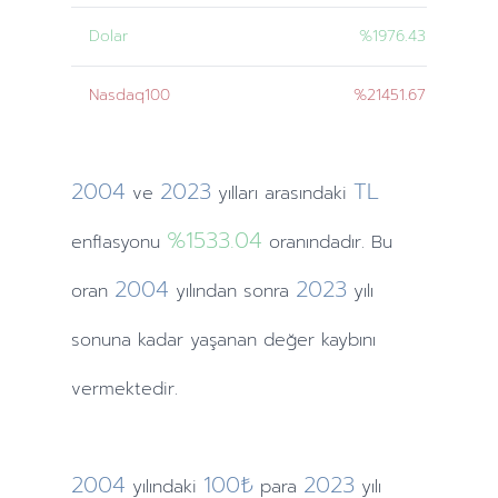
Dolar
%1976.43
Nasdaq100
%21451.67
2004
2023
TL
ve
yılları
arasındaki
%1533.04
enflasyonu
oranındadır. Bu
2004
2023
oran
yılından
sonra
yılı
sonuna
kadar yaşanan değer kaybını
vermektedir.
2004
100₺
2023
yılındaki
para
yılı