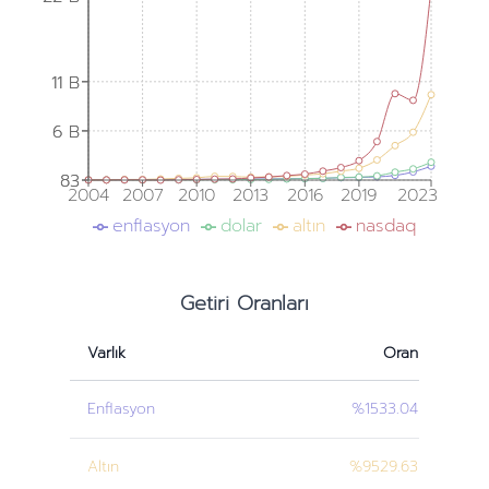
11 B
11 B
6 B
6 B
83
83
2004
2007
2010
2013
2016
2019
2023
enflasyon
dolar
altın
nasdaq
Getiri Oranları
Varlık
Oran
Enflasyon
%1533.04
Altın
%9529.63