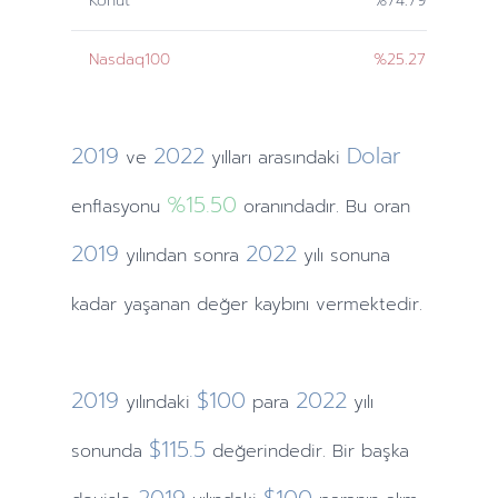
Konut
%74.79
Nasdaq100
%25.27
2019
2022
Dolar
ve
yılları
arasındaki
%15.50
enflasyonu
oranındadır. Bu oran
2019
2022
yılından
sonra
yılı sonuna
kadar yaşanan değer kaybını vermektedir.
2019
$100
2022
yılındaki
para
yılı
$115.5
sonunda
değerindedir. Bir başka