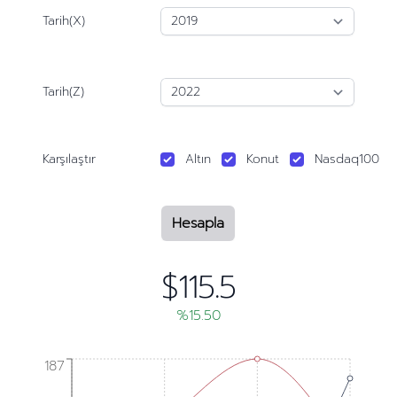
Tarih(X)
Tarih(Z)
Karşılaştır
Altın
Konut
Nasdaq100
Hesapla
$115.5
%15.50
187