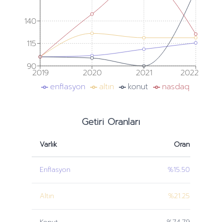
140
115
90
2019
2020
2021
2022
enflasyon
altın
konut
nasdaq
Getiri Oranları
Varlık
Oran
Enflasyon
%15.50
Altın
%21.25