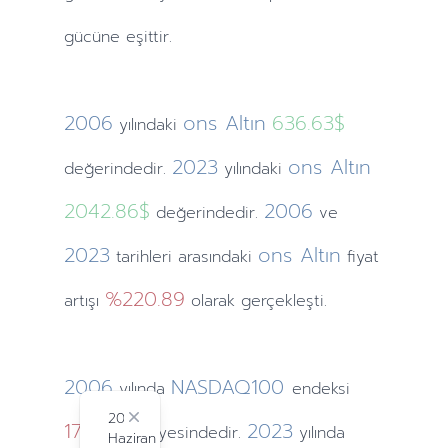
gücüne eşittir.
2006
ons Altın
636.63$
yılındaki
2023
ons Altın
değerindedir.
yılındaki
2042.86$
2006
değerindedir.
ve
2023
ons Altın
tarihleri arasındaki
fiyat
%220.89
artışı
olarak gerçekleşti.
2006
NASDAQ100
yılında
endeksi
2024
1756.9
Close
2023
seviyesindedir.
yılında
Haziran