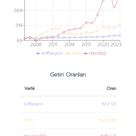
569
319
69
2008
2011
2014
2017
2020
2023
enflasyon
altın
nasdaq
Getiri Oranları
Varlık
Oran
Enflasyon
%52.00
Altın
%220.89