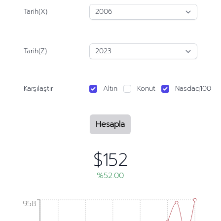
Tarih(X)
Tarih(Z)
Karşılaştır
Altın
Konut
Nasdaq100
Hesapla
$152
%52.00
958