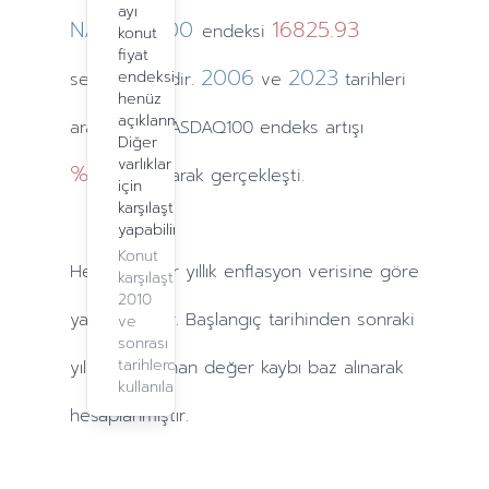
ayı
NASDAQ100
16825.93
endeksi
konut
fiyat
2006
2023
endeksi
seviyesindedir.
ve
tarihleri
henüz
açıklanmadı.
arasındaki NASDAQ100 endeks artışı
Diğer
varlıklar
%857.71
olarak gerçekleşti.
için
karşılaştırma
yapabilirsiniz.
Konut
Hesaplamalar
yıllık
enflasyon verisine göre
karşılaştırma,
2010
yapılmaktadır. Başlangıç tarihinden sonraki
ve
sonrası
tarihlerde
yıllarda
yaşanan değer kaybı baz alınarak
kullanılabilir.
hesaplanmıştır.