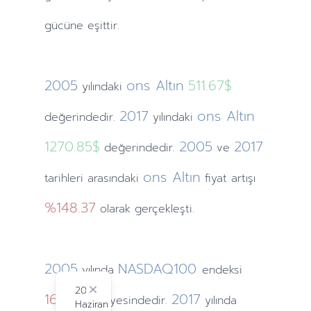
gücüne eşittir.
2005
ons Altın
511.67$
yılındaki
2017
ons Altın
değerindedir.
yılındaki
1270.85$
2005
2017
değerindedir.
ve
ons Altın
tarihleri arasındaki
fiyat artışı
%148.37
olarak gerçekleşti.
2005
NASDAQ100
yılında
endeksi
2024
1645.2
Close
2017
seviyesindedir.
yılında
Haziran