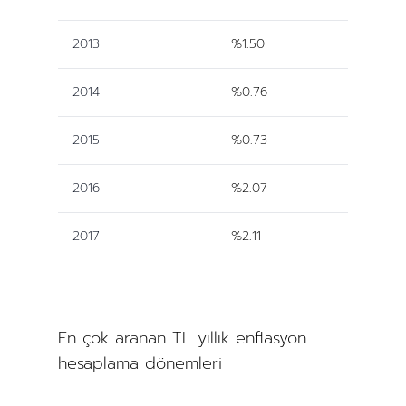
2013
%1.50
2014
%0.76
2015
%0.73
2016
%2.07
2017
%2.11
En çok aranan TL yıllık enflasyon
hesaplama dönemleri