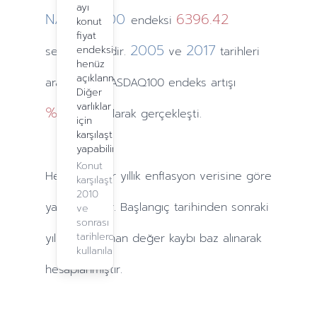
ayı
NASDAQ100
6396.42
endeksi
konut
fiyat
2005
2017
endeksi
seviyesindedir.
ve
tarihleri
henüz
açıklanmadı.
arasındaki NASDAQ100 endeks artışı
Diğer
varlıklar
%288.79
olarak gerçekleşti.
için
karşılaştırma
yapabilirsiniz.
Konut
Hesaplamalar
yıllık
enflasyon verisine göre
karşılaştırma,
2010
yapılmaktadır. Başlangıç tarihinden sonraki
ve
sonrası
tarihlerde
yıllarda
yaşanan değer kaybı baz alınarak
kullanılabilir.
hesaplanmıştır.