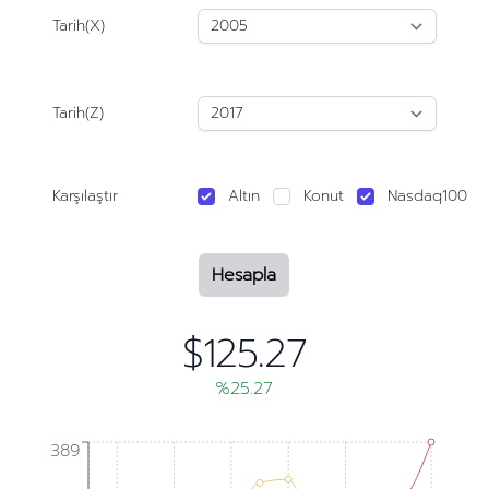
Tarih(X)
Tarih(Z)
Karşılaştır
Altın
Konut
Nasdaq100
Hesapla
$125.27
%25.27
389