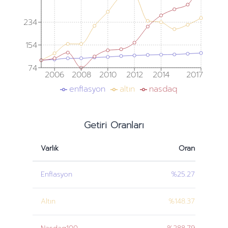
234
154
74
2006
2008
2010
2012
2014
2017
enflasyon
altın
nasdaq
Getiri Oranları
Varlık
Oran
Enflasyon
%25.27
Altın
%148.37