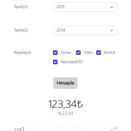
Tarih(X)
Tarih(Z)
Karşılaştır
Dolar
Altın
Konut
Nasdaq100
Hesapla
123,34₺
%23.34
228
228