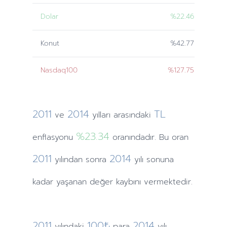
Dolar
%22.46
Konut
%42.77
Nasdaq100
%127.75
2011
2014
TL
ve
yılları
arasındaki
%23.34
enflasyonu
oranındadır. Bu oran
2011
2014
yılından
sonra
yılı sonuna
kadar yaşanan değer kaybını vermektedir.
2011
100₺
2014
yılındaki
para
yılı