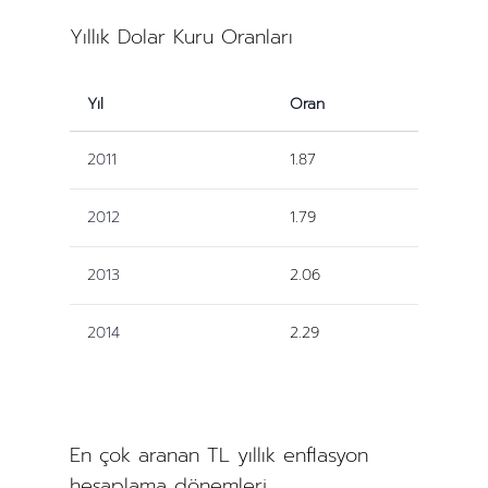
Yıllık Dolar Kuru Oranları
Yıl
Oran
2011
1.87
2012
1.79
2013
2.06
2014
2.29
En çok aranan TL yıllık enflasyon
hesaplama dönemleri