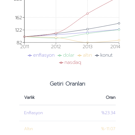
162
162
122
122
82
82
2011
2012
2013
2014
enflasyon
dolar
altın
konut
nasdaq
Getiri Oranları
Varlık
Oran
Enflasyon
%23.34
Altın
%-11.07