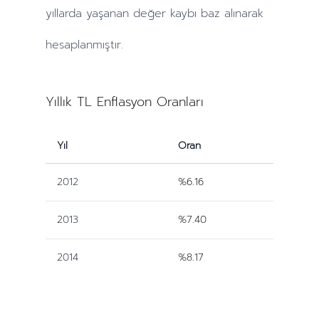
yıllarda
yaşanan değer kaybı baz alınarak
hesaplanmıştır.
Yıllık TL Enflasyon Oranları
Yıl
Oran
2012
%6.16
2013
%7.40
2014
%8.17