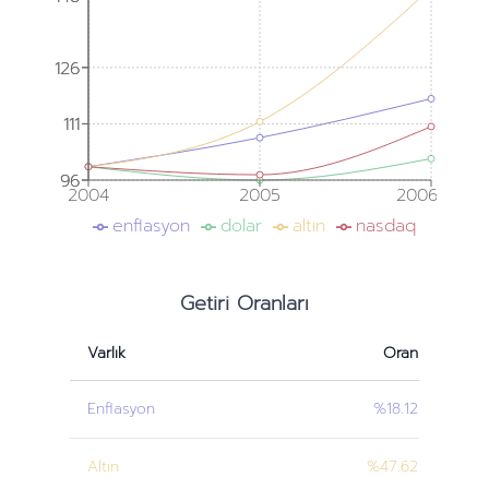
126
126
111
111
96
96
2004
2005
2006
enflasyon
dolar
altın
nasdaq
Getiri Oranları
Varlık
Oran
Enflasyon
%18.12
Altın
%47.62