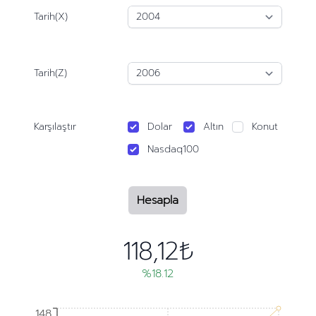
Tarih(X)
Tarih(Z)
Karşılaştır
Dolar
Altın
Konut
Nasdaq100
Hesapla
118,12₺
%18.12
148
148