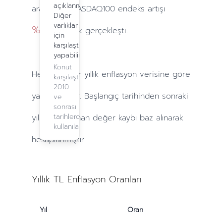
açıklanmadı.
arasındaki NASDAQ100 endeks artışı
Diğer
varlıklar
%10.7
olarak gerçekleşti.
için
karşılaştırma
yapabilirsiniz.
Konut
Hesaplamalar
yıllık
enflasyon verisine göre
karşılaştırma,
2010
yapılmaktadır. Başlangıç tarihinden sonraki
ve
sonrası
tarihlerde
yıllarda
yaşanan değer kaybı baz alınarak
kullanılabilir.
hesaplanmıştır.
Yıllık TL Enflasyon Oranları
Yıl
Oran