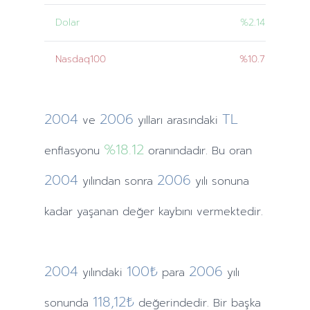
Dolar
%2.14
Nasdaq100
%10.7
2004
2006
TL
ve
yılları
arasındaki
%18.12
enflasyonu
oranındadır. Bu oran
2004
2006
yılından
sonra
yılı sonuna
kadar yaşanan değer kaybını vermektedir.
2004
100₺
2006
yılındaki
para
yılı
118,12₺
sonunda
değerindedir. Bir başka