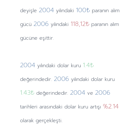
2004
100₺
deyişle
yılındaki
paranın alım
2006
118,12₺
gücü
yılındaki
paranın alım
gücüne eşittir.
2004
1.4
₺
yılındaki
dolar kuru
2006
değerindedir.
yılındaki
dolar kuru
1.43
₺
2004
2006
değerindedir.
ve
%2.14
tarihleri arasındaki dolar kuru artışı
olarak gerçekleşti.