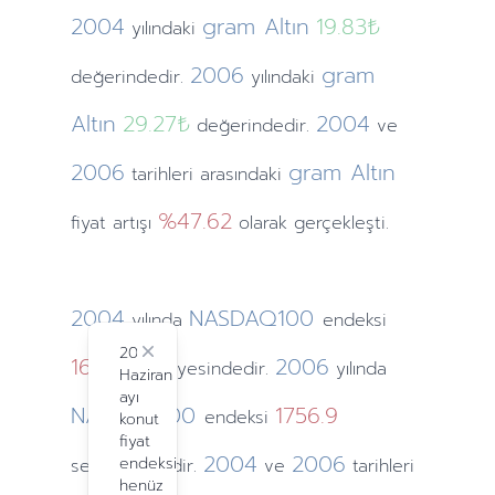
2004
gram Altın
19.83₺
yılındaki
2006
gram
değerindedir.
yılındaki
Altın
29.27₺
2004
değerindedir.
ve
2006
gram Altın
tarihleri arasındaki
%47.62
fiyat artışı
olarak gerçekleşti.
2004
NASDAQ100
yılında
endeksi
2024
1621.12
Close
2006
seviyesindedir.
yılında
Haziran
ayı
NASDAQ100
1756.9
endeksi
konut
fiyat
2004
2006
endeksi
seviyesindedir.
ve
tarihleri
henüz