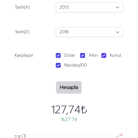
Tarih(X)
Tarih(Z)
Karşılaştır
Dolar
Altın
Konut
Nasdaq100
Hesapla
127,74₺
%27.74
230
230