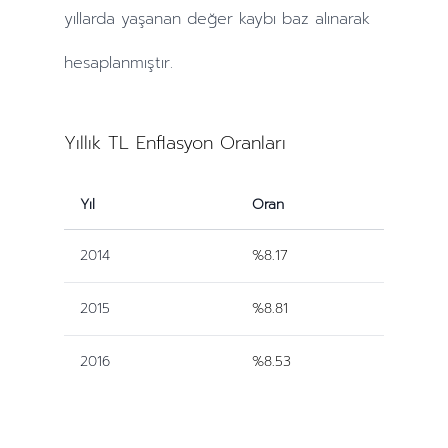
yıllarda
yaşanan değer kaybı baz alınarak
hesaplanmıştır.
Yıllık TL Enflasyon Oranları
Yıl
Oran
2014
%8.17
2015
%8.81
2016
%8.53