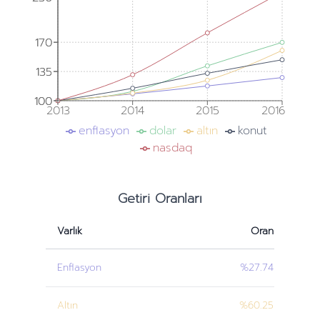
170
170
135
135
100
100
2013
2014
2015
2016
enflasyon
dolar
altın
konut
nasdaq
Getiri Oranları
Varlık
Oran
Enflasyon
%27.74
Altın
%60.25