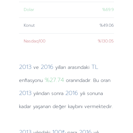
Dolar
%69.9
Konut
%49.06
Nasdaq100
%130.05
2013
2016
TL
ve
yılları
arasındaki
%27.74
enflasyonu
oranındadır. Bu oran
2013
2016
yılından
sonra
yılı sonuna
kadar yaşanan değer kaybını vermektedir.
2013
100₺
2016
yılındaki
para
yılı