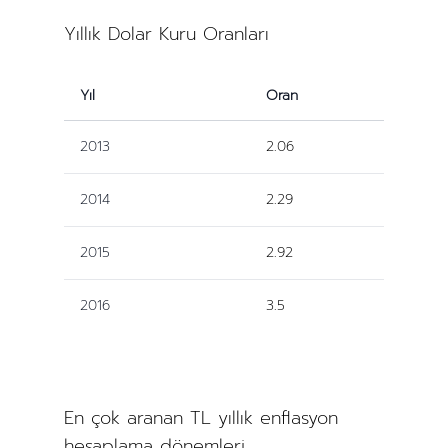
Yıllık Dolar Kuru Oranları
Yıl
Oran
2013
2.06
2014
2.29
2015
2.92
2016
3.5
En çok aranan TL yıllık enflasyon
hesaplama dönemleri