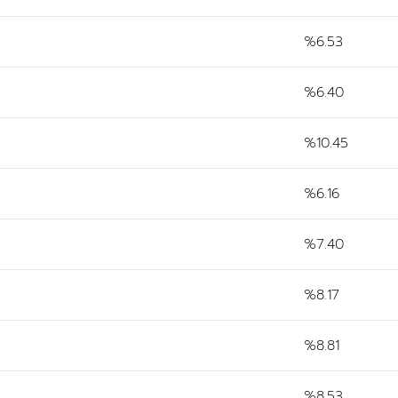
%6.53
%6.40
%10.45
%6.16
%7.40
%8.17
%8.81
%8.53