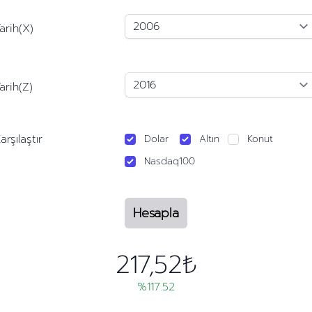
arih(X)
arih(Z)
arşılaştır
Dolar
Altın
Konut
Nasdaq100
Hesapla
217,52₺
%117.52