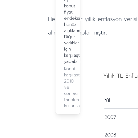
konut
fiyat
Hesaplamalar
yıllık
enflasyon verisi
endeksi
henüz
açıklanmadı.
alınarak hesaplanmıştır.
Diğer
varlıklar
için
karşılaştırma
yapabilirsiniz.
Konut
Yıllık TL Enfl
karşılaştırma,
2010
ve
sonrası
tarihlerde
Yıl
kullanılabilir.
2007
2008