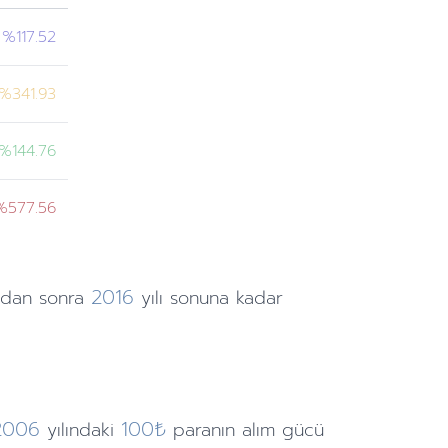
%117.52
%341.93
%144.76
%577.56
2016
ndan
sonra
yılı sonuna
kadar
2006
100₺
yılındaki
paranın alım gücü