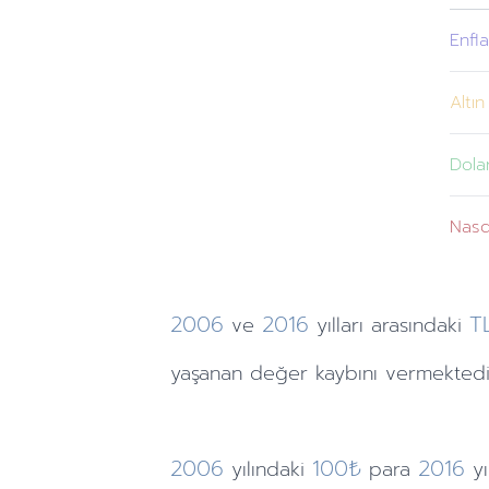
Enfl
Altın
Dola
Nas
2006
2016
T
ve
yılları
arasındaki
yaşanan değer kaybını vermektedi
2006
100₺
2016
yılındaki
para
y