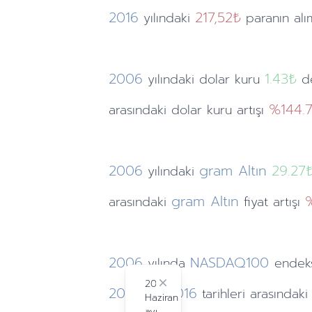
2016
217,52₺
yılındaki
paranın alı
2006
1.43
₺
yılındaki
dolar kuru
de
%144.
arasındaki dolar kuru artışı
2006
gram Altın
29.27
yılındaki
gram Altın
arasındaki
fiyat artışı
2006
NASDAQ100
yılında
endek
2024
Close
2006
2016
ve
tarihleri arasında
Haziran
ayı