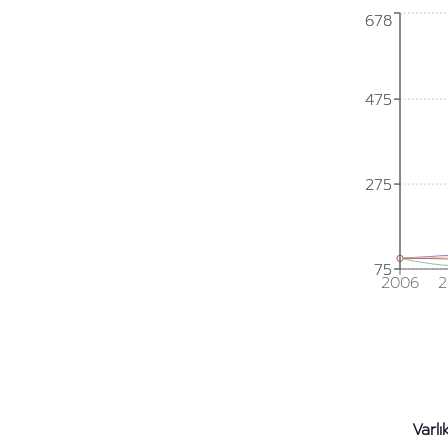
678
678
475
475
275
275
75
75
2006
2
Varlı