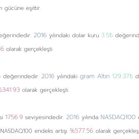
m gücüne eşittir.
2016
3.5
₺
ğerindedir.
yılındaki
dolar kuru
değerind
76
olarak gerçekleşti.
₺
2016
gram Altın
129.37₺
değerindedir.
yılındaki
de
%341.93
olarak gerçekleşti.
1756.9
2016
NASDAQ100
si
seviyesindedir.
yılında
%577.56
ki NASDAQ100 endeks artışı
olarak gerçekleşt