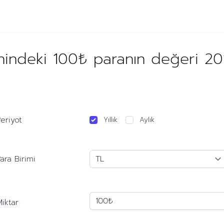
hindeki 100₺ paranın değeri 20
eriyot
Yıllık
Aylık
ara Birimi
iktar