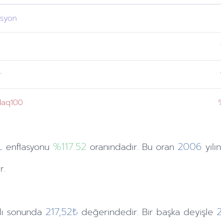
asyon
r
daq100
L
%117.52
2006
enflasyonu
oranındadır. Bu oran
yılı
r.
217,52₺
ılı sonunda
değerindedir. Bir başka deyişle