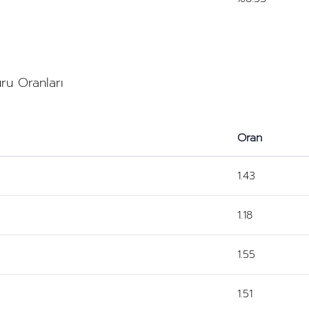
uru Oranları
Oran
1.43
1.18
1.55
1.51