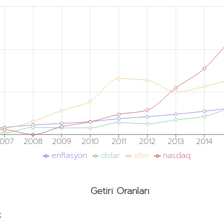
007
2008
2009
2010
2011
2012
2013
2014
enflasyon
dolar
altın
nasdaq
Getiri Oranları
k