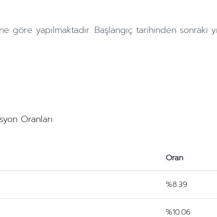
ne göre yapılmaktadır. Başlangıç tarihinden sonraki
y
asyon Oranları
Oran
%8.39
%10.06