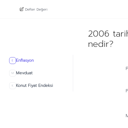
Defter Değeri
2006 tari
nedir?
Enflasyon
E
P
Mevduat
M
Konut Fiyat Endeksi
K
P
M