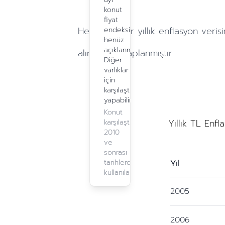
konut
fiyat
Hesaplamalar
yıllık
enflasyon verisi
endeksi
henüz
açıklanmadı.
alınarak hesaplanmıştır.
Diğer
varlıklar
için
karşılaştırma
yapabilirsiniz.
Konut
Yıllık TL Enfl
karşılaştırma,
2010
ve
sonrası
tarihlerde
Yıl
kullanılabilir.
2005
2006