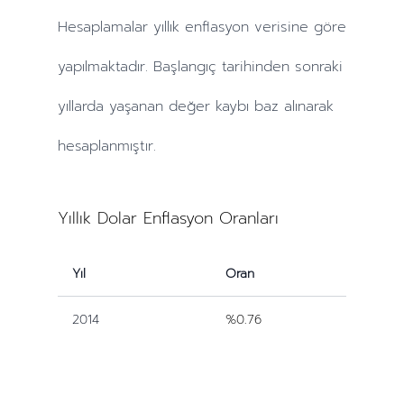
Hesaplamalar
yıllık
enflasyon verisine göre
yapılmaktadır. Başlangıç tarihinden sonraki
yıllarda
yaşanan değer kaybı baz alınarak
hesaplanmıştır.
Yıllık Dolar Enflasyon Oranları
Yıl
Oran
2014
%0.76