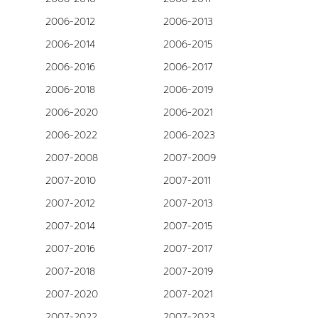
2006-2012
2006-2013
2006-2014
2006-2015
2006-2016
2006-2017
2006-2018
2006-2019
2006-2020
2006-2021
2006-2022
2006-2023
2007-2008
2007-2009
2007-2010
2007-2011
2007-2012
2007-2013
2007-2014
2007-2015
2007-2016
2007-2017
2007-2018
2007-2019
2007-2020
2007-2021
2007-2022
2007-2023