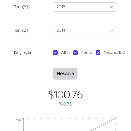
Tarih(X)
Tarih(Z)
Karşılaştır
Altın
Konut
Nasdaq100
Hesapla
$100.76
%0.76
118