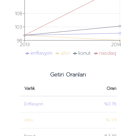
108
103
98
2013
2014
enflasyon
altın
konut
nasdaq
Getiri Oranları
Varlık
Oran
Enflasyon
%0.76
Altın
%-1.9