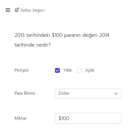
Defter Değeri
2013 tarihindeki $100 paranın değeri 2014
tarihinde nedir?
Periyot
Yıllık
Aylık
Para Birimi
Miktar