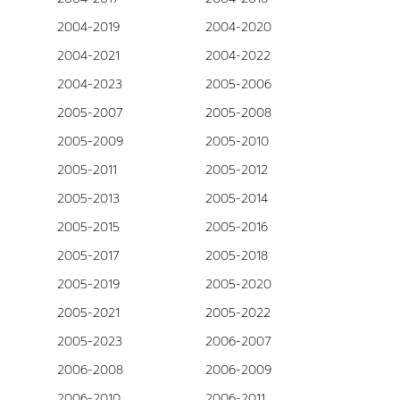
2004-2019
2004-2020
2004-2021
2004-2022
2004-2023
2005-2006
2005-2007
2005-2008
2005-2009
2005-2010
2005-2011
2005-2012
2005-2013
2005-2014
2005-2015
2005-2016
2005-2017
2005-2018
2005-2019
2005-2020
2005-2021
2005-2022
2005-2023
2006-2007
2006-2008
2006-2009
2006-2010
2006-2011