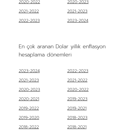
2020-2022
2020-2023
2021-2022
2021-2023
2022-2023
2023-2024
En çok aranan Dolar yıllık enflasyon
hesaplama dönemleri
2023-2024
2022-2023
2021-2023
2021-2022
2020-2023
2020-2022
2020-2021
2019-2023
2019-2022
2019-2021
2019-2020
2018-2023
2018-2022
2018-2021