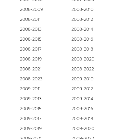
2008-2009
2008-2010
2008-2011
2008-2012
2008-2013
2008-2014
2008-2015
2008-2016
2008-2017
2008-2018
2008-2019
2008-2020
2008-2021
2008-2022
2008-2023
2009-2010
2009-2011
2009-2012
2009-2013
2009-2014
2009-2015
2009-2016
2009-2017
2009-2018
2009-2019
2009-2020
2009-2021
2009-2022