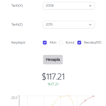
Tarih(X)
Tarih(Z)
Karşılaştır
Altın
Konut
Nasdaq100
Hesapla
$117.21
%17.21
263