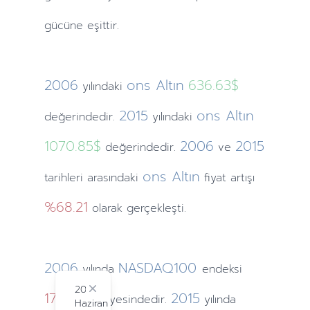
gücüne eşittir.
2006
ons Altın
636.63$
yılındaki
2015
ons Altın
değerindedir.
yılındaki
1070.85$
2006
2015
değerindedir.
ve
ons Altın
tarihleri arasındaki
fiyat artışı
%68.21
olarak gerçekleşti.
2006
NASDAQ100
yılında
endeksi
2024
1756.9
Close
2015
seviyesindedir.
yılında
Haziran