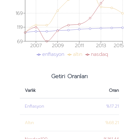
169
119
69
2007
2009
2011
2013
2015
enflasyon
altın
nasdaq
Getiri Oranları
Varlık
Oran
Enflasyon
%17.21
Altın
%68.21