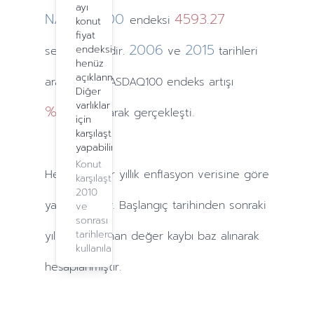
ayı
NASDAQ100
4593.27
endeksi
konut
fiyat
2006
2015
endeksi
seviyesindedir.
ve
tarihleri
henüz
açıklanmadı.
arasındaki NASDAQ100 endeks artışı
Diğer
varlıklar
%161.44
olarak gerçekleşti.
için
karşılaştırma
yapabilirsiniz.
Konut
Hesaplamalar
yıllık
enflasyon verisine göre
karşılaştırma,
2010
yapılmaktadır. Başlangıç tarihinden sonraki
ve
sonrası
tarihlerde
yıllarda
yaşanan değer kaybı baz alınarak
kullanılabilir.
hesaplanmıştır.