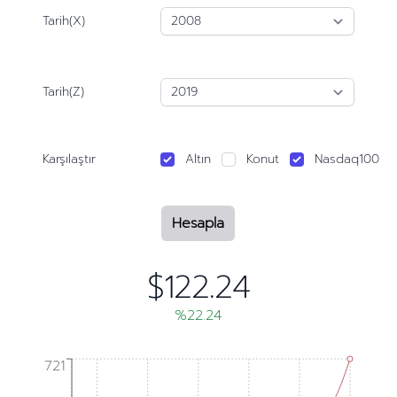
Tarih(X)
Tarih(Z)
Karşılaştır
Altın
Konut
Nasdaq100
Hesapla
$122.24
%22.24
721