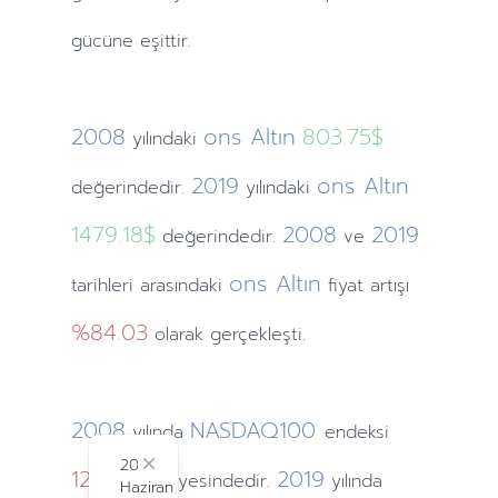
gücüne eşittir.
2008
ons Altın
803.75$
yılındaki
2019
ons Altın
değerindedir.
yılındaki
1479.18$
2008
2019
değerindedir.
ve
ons Altın
tarihleri arasındaki
fiyat artışı
%84.03
olarak gerçekleşti.
2008
NASDAQ100
yılında
endeksi
2024
1211.65
Close
2019
seviyesindedir.
yılında
Haziran