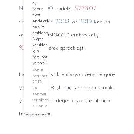
ayı
NASDAQ100
8733.07
endeksi
konut
fiyat
2008
2019
endeksi
seviyesindedir.
ve
tarihleri
henüz
açıklanmadı.
arasındaki NASDAQ100 endeks artışı
Diğer
varlıklar
%620.76
olarak gerçekleşti.
için
karşılaştırma
yapabilirsiniz.
Konut
Hesaplamalar
yıllık
enflasyon verisine göre
karşılaştırma,
2010
yapılmaktadır. Başlangıç tarihinden sonraki
ve
sonrası
tarihlerde
yıllarda
yaşanan değer kaybı baz alınarak
kullanılabilir.
hesaplanmıştır.