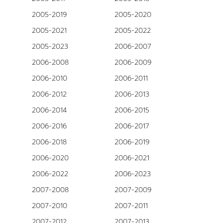
2005-2019
2005-2020
2005-2021
2005-2022
2005-2023
2006-2007
2006-2008
2006-2009
2006-2010
2006-2011
2006-2012
2006-2013
2006-2014
2006-2015
2006-2016
2006-2017
2006-2018
2006-2019
2006-2020
2006-2021
2006-2022
2006-2023
2007-2008
2007-2009
2007-2010
2007-2011
2007-2012
2007-2013