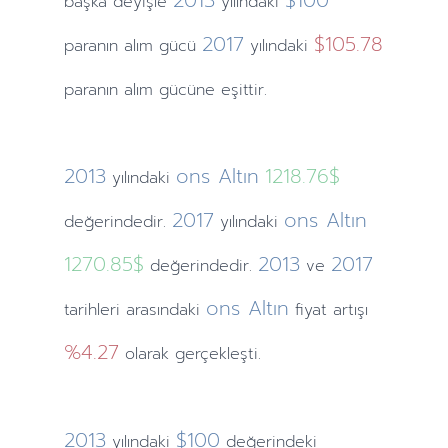
2013
$100
başka deyişle
yılındaki
2017
$105.78
paranın alım gücü
yılındaki
paranın alım gücüne eşittir.
2013
ons Altın
1218.76$
yılındaki
2017
ons Altın
değerindedir.
yılındaki
1270.85$
2013
2017
değerindedir.
ve
ons Altın
tarihleri arasındaki
fiyat artışı
%4.27
olarak gerçekleşti.
2013
$100
yılındaki
değerindeki