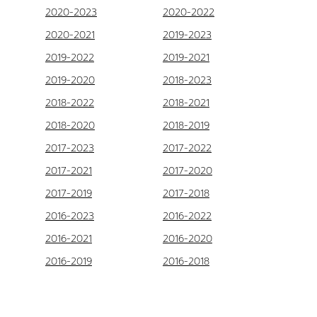
2020-2023
2020-2022
2020-2021
2019-2023
2019-2022
2019-2021
2019-2020
2018-2023
2018-2022
2018-2021
2018-2020
2018-2019
2017-2023
2017-2022
2017-2021
2017-2020
2017-2019
2017-2018
2016-2023
2016-2022
2016-2021
2016-2020
2016-2019
2016-2018