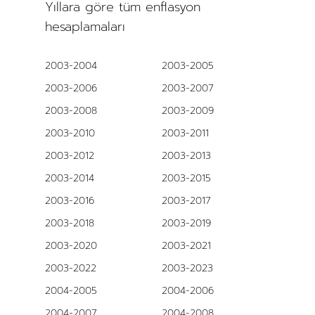
Yıllara göre tüm enflasyon
hesaplamaları
2003-2004
2003-2005
2003-2006
2003-2007
2003-2008
2003-2009
2003-2010
2003-2011
2003-2012
2003-2013
2003-2014
2003-2015
2003-2016
2003-2017
2003-2018
2003-2019
2003-2020
2003-2021
2003-2022
2003-2023
2004-2005
2004-2006
2004-2007
2004-2008