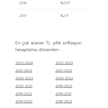
2016
%2.07
2017
%2.11
En çok aranan TL yıllık enflasyon
hesaplama dönemleri
2023-2024
2022-2023
2021-2023
2021-2022
2020-2023
2020-2022
2020-2021
2019-2023
2019-2022
2019-2021
2019-2020
2018-2023