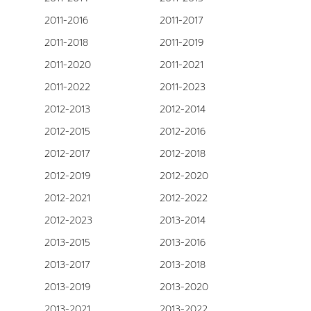
2011-2016
2011-2017
2011-2018
2011-2019
2011-2020
2011-2021
2011-2022
2011-2023
2012-2013
2012-2014
2012-2015
2012-2016
2012-2017
2012-2018
2012-2019
2012-2020
2012-2021
2012-2022
2012-2023
2013-2014
2013-2015
2013-2016
2013-2017
2013-2018
2013-2019
2013-2020
2013-2021
2013-2022