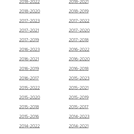
2018-2022
2018-2021
2018-2020
2018-2019
2017-2023
2017-2022
2017-2021
2017-2020
2017-2019
2017-2018
2016-2023
2016-2022
2016-2021
2016-2020
2016-2019
2016-2018
2016-2017
2015-2023
2015-2022
2015-2021
2015-2020
2015-2019
2015-2018
2015-2017
2015-2016
2014-2023
2014-2022
2014-2021