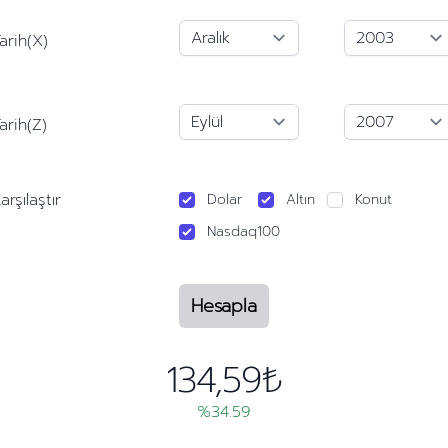
arih(X)
arih(Z)
arşılaştır
Dolar
Altın
Konut
Nasdaq100
Hesapla
134,59₺
%34.59