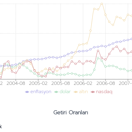
02
2004-08
2005-02
2005-08
2006-02
2006-08
2007-
enflasyon
dolar
altın
nasdaq
Getiri Oranları
ık