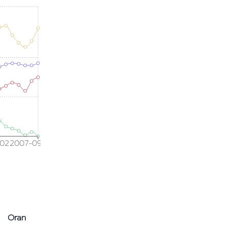
02
2007-09
Oran