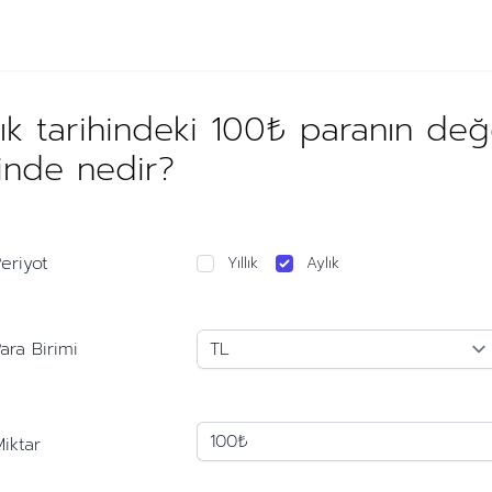
ık tarihindeki 100₺ paranın de
hinde nedir?
eriyot
Yıllık
Aylık
ara Birimi
iktar