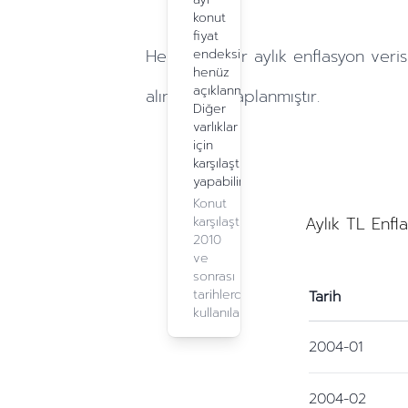
konut
fiyat
Hesaplamalar
aylık
enflasyon veris
endeksi
henüz
açıklanmadı.
alınarak hesaplanmıştır.
Diğer
varlıklar
için
karşılaştırma
yapabilirsiniz.
Konut
Aylık TL Enfl
karşılaştırma,
2010
ve
sonrası
tarihlerde
Tarih
kullanılabilir.
2004-01
2004-02