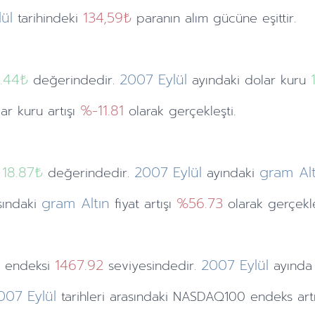
lül
134,59₺
tarihindeki
paranın alım gücüne eşittir.
1.44
₺
2007
Eylül
değerindedir.
ayındaki
dolar kuru
%-11.81
lar kuru artışı
olarak gerçekleşti.
18.87₺
2007
Eylül
gram Alt
değerindedir.
ayındaki
gram Altın
%56.73
asındaki
fiyat artışı
olarak gerçekle
0
1467.92
2007
Eylül
endeksi
seviyesindedir.
ayında
007
Eylül
tarihleri arasındaki NASDAQ100 endeks art