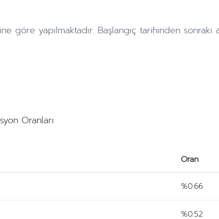
ine göre yapılmaktadır. Başlangıç tarihinden sonraki
asyon Oranları
Oran
%0.66
%0.52