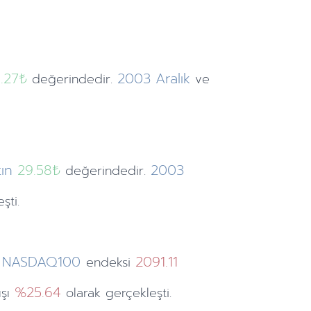
1.27
₺
2003
Aralık
değerindedir.
ve
ın
29.58₺
2003
değerindedir.
şti.
NASDAQ100
2091.11
endeksi
%25.64
ışı
olarak gerçekleşti.