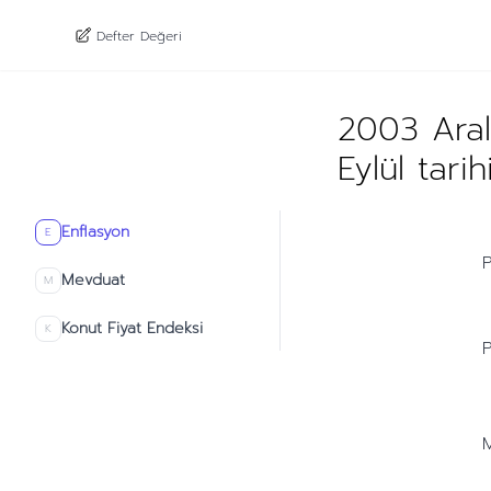
Defter Değeri
2003 Aral
Eylül tari
Enflasyon
E
P
Mevduat
M
Konut Fiyat Endeksi
K
P
M