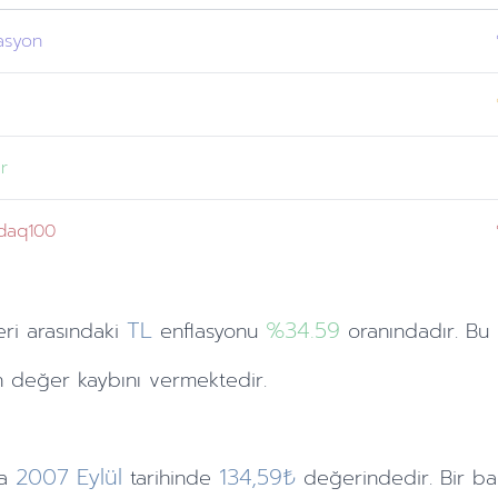
asyon
n
r
daq100
TL
%34.59
eri
arasındaki
enflasyonu
oranındadır. Bu
 değer kaybını vermektedir.
2007
Eylül
134,59₺
a
tarihinde
değerindedir. Bir ba