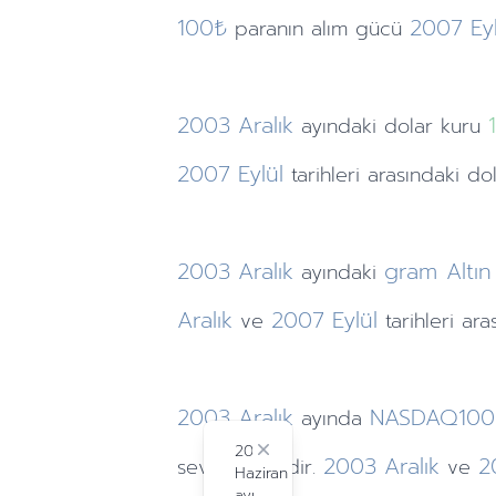
100₺
2007
Ey
paranın alım gücü
2003
Aralık
ayındaki
dolar kuru
2007
Eylül
tarihleri arasındaki do
2003
Aralık
gram Altın
ayındaki
Aralık
2007
Eylül
ve
tarihleri ar
2003
Aralık
NASDAQ10
ayında
2024
Close
2003
Aralık
2
seviyesindedir.
ve
Haziran
ayı