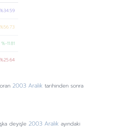
%34.59
%56.73
%-11.81
%25.64
2003
Aralık
 oran
tarihinden
sonra
2003
Aralık
şka deyişle
ayındaki