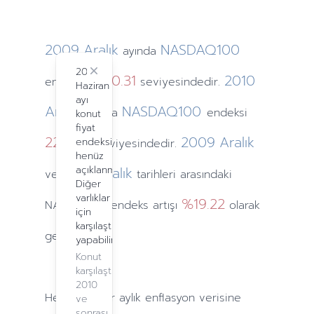
2009
Aralık
NASDAQ100
ayında
2024
Close
1860.31
2010
endeksi
seviyesindedir.
Haziran
ayı
Aralık
NASDAQ100
ayında
endeksi
konut
fiyat
2217.86
2009
Aralık
endeksi
seviyesindedir.
henüz
2010
açıklanmadı.
Aralık
ve
tarihleri arasındaki
Diğer
varlıklar
%19.22
NASDAQ100 endeks artışı
olarak
için
karşılaştırma
gerçekleşti.
yapabilirsiniz.
Konut
karşılaştırma,
2010
Hesaplamalar
aylık
enflasyon verisine
ve
sonrası