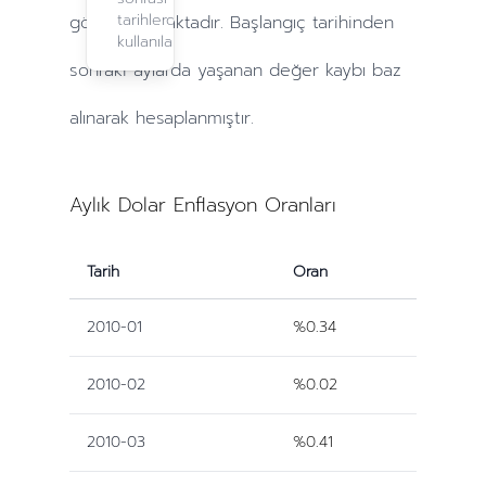
tarihlerde
göre yapılmaktadır. Başlangıç tarihinden
kullanılabilir.
sonraki
aylarda
yaşanan değer kaybı baz
alınarak hesaplanmıştır.
Aylık Dolar Enflasyon Oranları
Tarih
Oran
2010-01
%0.34
2010-02
%0.02
2010-03
%0.41