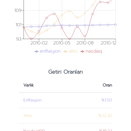
109
101
93
2010-02
2010-05
2010-08
2010-12
enflasyon
altın
nasdaq
Getiri Oranları
Varlık
Oran
Enflasyon
%1.50
Altın
%22.32