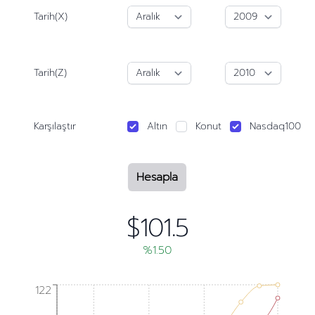
Tarih(X)
Tarih(Z)
Karşılaştır
Altın
Konut
Nasdaq100
Hesapla
$101.5
%1.50
122