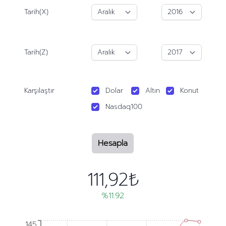
Tarih(X)
Tarih(Z)
Karşılaştır
Dolar
Altın
Konut
Nasdaq100
Hesapla
111,92₺
%11.92
145
145