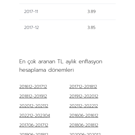
2017-11
3.89
2017-12
3.85
En çok aranan TL aylık enflasyon
hesaplama dönemleri
201612-201712
201712-201812
201812-201912
201912-202012
202012-202112
202112-202212
202212-202304
201606-201612
201706-201712
201806-201812
201906-201912
202006-202012