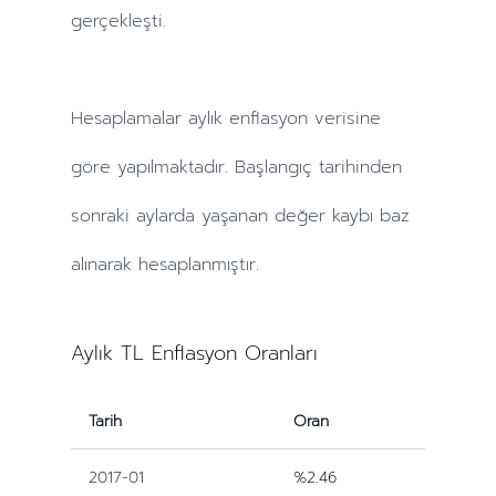
gerçekleşti.
Hesaplamalar
aylık
enflasyon verisine
göre yapılmaktadır. Başlangıç tarihinden
sonraki
aylarda
yaşanan değer kaybı baz
alınarak hesaplanmıştır.
Aylık TL Enflasyon Oranları
Tarih
Oran
2017-01
%2.46