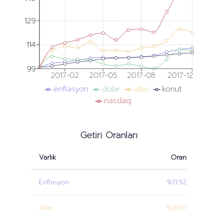
129
129
114
114
99
99
2017-02
2017-05
2017-08
2017-12
enflasyon
dolar
altın
konut
nasdaq
Getiri Oranları
Varlık
Oran
Enflasyon
%11.92
Altın
%21.61