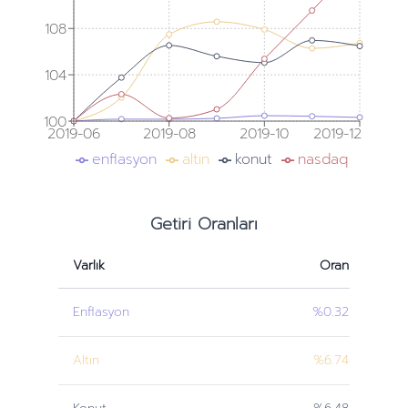
108
104
100
2019-06
2019-08
2019-10
2019-12
enflasyon
altın
konut
nasdaq
Getiri Oranları
Varlık
Oran
Enflasyon
%0.32
Altın
%6.74