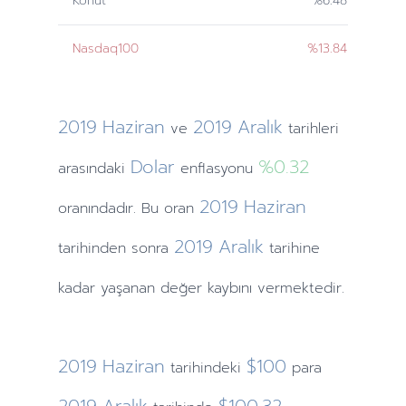
Konut
%6.48
Nasdaq100
%13.84
2019
Haziran
2019
Aralık
ve
tarihleri
Dolar
%0.32
arasındaki
enflasyonu
2019
Haziran
oranındadır. Bu oran
2019
Aralık
tarihinden
sonra
tarihine
kadar yaşanan değer kaybını vermektedir.
2019
Haziran
$100
tarihindeki
para