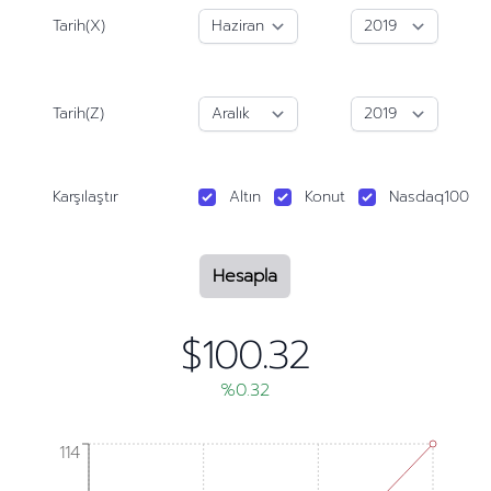
Tarih(X)
Tarih(Z)
Karşılaştır
Altın
Konut
Nasdaq100
Hesapla
$100.32
%0.32
114