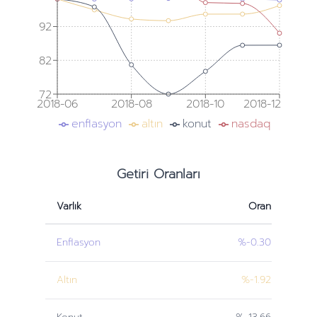
92
82
72
2018-06
2018-08
2018-10
2018-12
enflasyon
altın
konut
nasdaq
Getiri Oranları
Varlık
Oran
Enflasyon
%-0.30
Altın
%-1.92