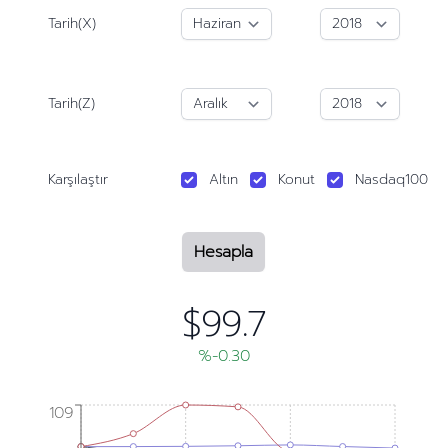
Tarih(X)
Tarih(Z)
Karşılaştır
Altın
Konut
Nasdaq100
Hesapla
$99.7
%-0.30
109