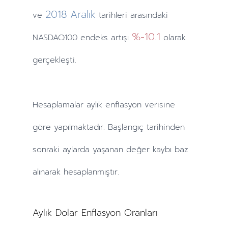
2018
Aralık
ve
tarihleri arasındaki
%-10.1
NASDAQ100 endeks artışı
olarak
gerçekleşti.
Hesaplamalar
aylık
enflasyon verisine
göre yapılmaktadır. Başlangıç tarihinden
sonraki
aylarda
yaşanan değer kaybı baz
alınarak hesaplanmıştır.
Aylık Dolar Enflasyon Oranları