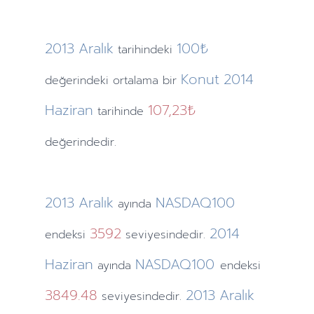
2013
Aralık
100₺
tarihindeki
Konut
2014
değerindeki ortalama bir
Haziran
107,23₺
tarihinde
değerindedir.
2013
Aralık
NASDAQ100
ayında
3592
2014
endeksi
seviyesindedir.
Haziran
NASDAQ100
ayında
endeksi
3849.48
2013
Aralık
seviyesindedir.