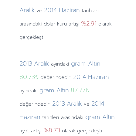
Aralık
2014
Haziran
ve
tarihleri
%2.91
arasındaki dolar kuru artışı
olarak
gerçekleşti.
2013
Aralık
gram Altın
ayındaki
80.73₺
2014
Haziran
değerindedir.
gram Altın
87.77₺
ayındaki
2013
Aralık
2014
değerindedir.
ve
Haziran
gram Altın
tarihleri arasındaki
%8.73
fiyat artışı
olarak gerçekleşti.