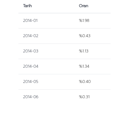
Tarih
Oran
2014-01
%1.98
2014-02
%0.43
2014-03
%1.13
2014-04
%1.34
2014-05
%0.40
2014-06
%0.31