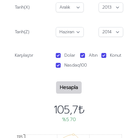
Tarih(X)
Tarih(Z)
Karşılaştır
Dolar
Altın
Konut
Nasdaq100
Hesapla
105,7₺
%5.70
118
118