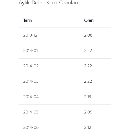
Aylık Dolar Kuru Oranları
Tarih
Oran
2013-12
2.06
2014-01
2.22
2014-02
2.22
2014-03
2.22
2014-04
2.13
2014-05
2.09
2014-06
2.12