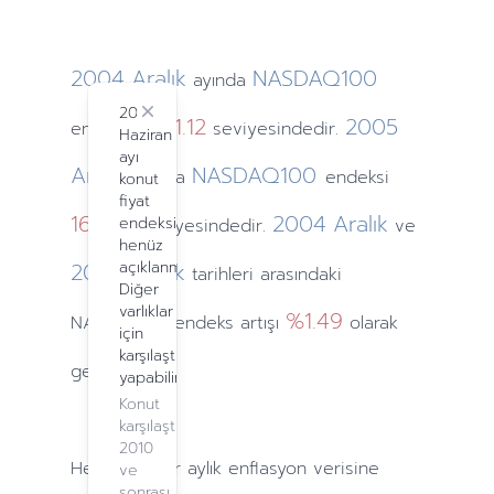
2004
Aralık
NASDAQ100
ayında
2024
Close
1621.12
2005
endeksi
seviyesindedir.
Haziran
ayı
Aralık
NASDAQ100
ayında
endeksi
konut
fiyat
1645.2
2004
Aralık
endeksi
seviyesindedir.
ve
henüz
2005
açıklanmadı.
Aralık
tarihleri arasındaki
Diğer
varlıklar
%1.49
NASDAQ100 endeks artışı
olarak
için
karşılaştırma
gerçekleşti.
yapabilirsiniz.
Konut
karşılaştırma,
2010
Hesaplamalar
aylık
enflasyon verisine
ve
sonrası