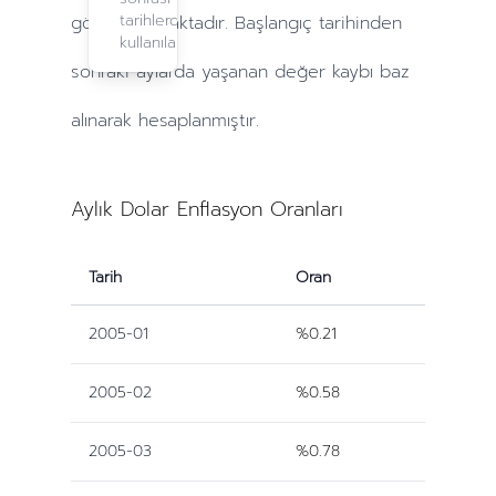
tarihlerde
göre yapılmaktadır. Başlangıç tarihinden
kullanılabilir.
sonraki
aylarda
yaşanan değer kaybı baz
alınarak hesaplanmıştır.
Aylık Dolar Enflasyon Oranları
Tarih
Oran
2005-01
%0.21
2005-02
%0.58
2005-03
%0.78