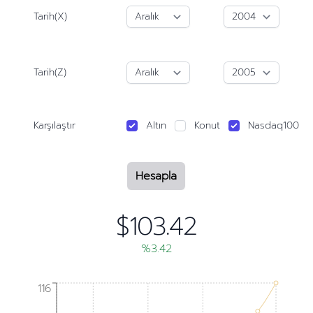
Tarih(X)
Tarih(Z)
Karşılaştır
Altın
Konut
Nasdaq100
Hesapla
$103.42
%3.42
116