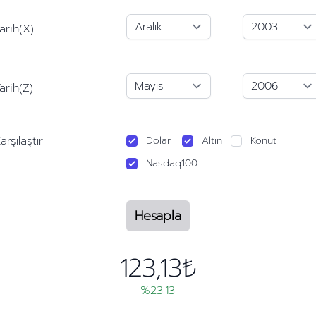
arih(X)
arih(Z)
arşılaştır
Dolar
Altın
Konut
Nasdaq100
Hesapla
123,13₺
%23.13