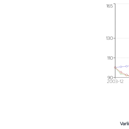
165
165
130
130
110
110
90
90
2003-12
Varl