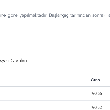
ine göre yapılmaktadır. Başlangıç tarihinden sonraki
asyon Oranları
Oran
%0.66
%0.52