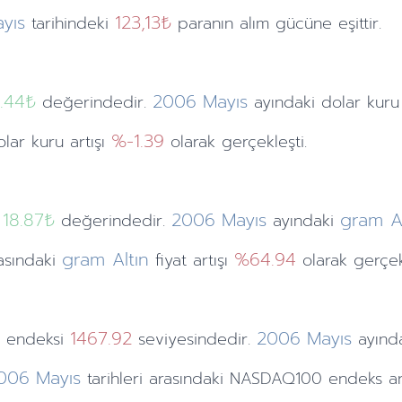
yıs
123,13₺
tarihindeki
paranın alım gücüne eşittir.
1.44
₺
2006
Mayıs
değerindedir.
ayındaki
dolar kur
%-1.39
olar kuru artışı
olarak gerçekleşti.
18.87₺
2006
Mayıs
gram Al
değerindedir.
ayındaki
gram Altın
%64.94
rasındaki
fiyat artışı
olarak gerçekl
0
1467.92
2006
Mayıs
endeksi
seviyesindedir.
ayınd
006
Mayıs
tarihleri arasındaki NASDAQ100 endeks ar