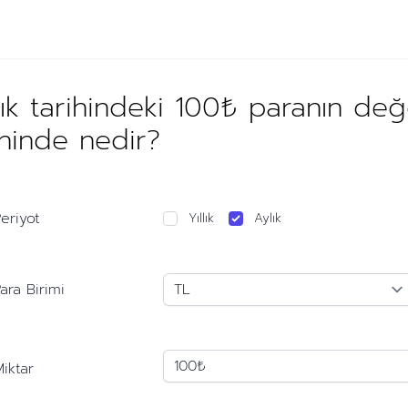
ık tarihindeki 100₺ paranın de
ihinde nedir?
eriyot
Yıllık
Aylık
ara Birimi
iktar