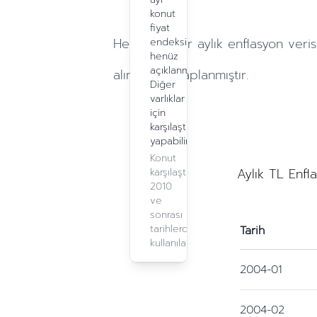
konut
fiyat
Hesaplamalar
aylık
enflasyon veris
endeksi
henüz
açıklanmadı.
alınarak hesaplanmıştır.
Diğer
varlıklar
için
karşılaştırma
yapabilirsiniz.
Konut
Aylık TL Enfl
karşılaştırma,
2010
ve
sonrası
tarihlerde
Tarih
kullanılabilir.
2004-01
2004-02