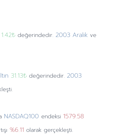
1.42
₺
2003
Aralık
u
değerindedir.
ve
tın
31.13₺
2003
değerindedir.
eşti.
NASDAQ100
1579.58
a
endeksi
%6.11
tışı
olarak gerçekleşti.