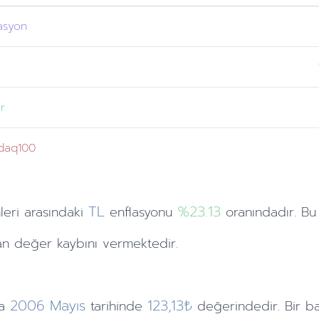
asyon
n
r
daq100
TL
%23.13
leri
arasındaki
enflasyonu
oranındadır. Bu
n değer kaybını vermektedir.
2006
Mayıs
123,13₺
a
tarihinde
değerindedir. Bir b