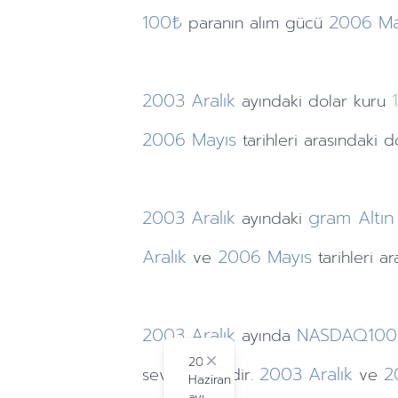
100₺
2006
Ma
paranın alım gücü
2003
Aralık
ayındaki
dolar kuru
2006
Mayıs
tarihleri arasındaki d
2003
Aralık
gram Altın
ayındaki
Aralık
2006
Mayıs
ve
tarihleri a
2003
Aralık
NASDAQ10
ayında
2024
Close
2003
Aralık
2
seviyesindedir.
ve
Haziran
ayı