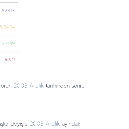
%23.13
%64.94
%-1.39
%6.11
2003
Aralık
 oran
tarihinden
sonra
2003
Aralık
aşka deyişle
ayındaki