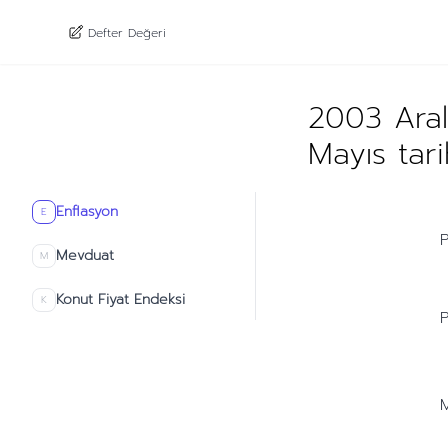
Defter Değeri
2003 Aral
Mayıs tar
Enflasyon
E
P
Mevduat
M
Konut Fiyat Endeksi
K
P
M