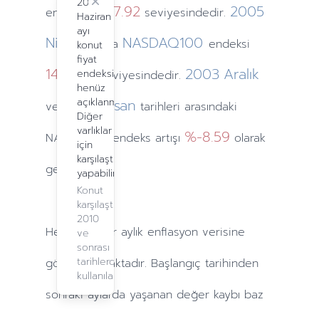
2024
Close
1467.92
2005
endeksi
seviyesindedir.
Haziran
ayı
Nisan
NASDAQ100
ayında
endeksi
konut
fiyat
1420.79
2003
Aralık
endeksi
seviyesindedir.
henüz
2005
açıklanmadı.
Nisan
ve
tarihleri arasındaki
Diğer
varlıklar
%-8.59
NASDAQ100 endeks artışı
olarak
için
karşılaştırma
gerçekleşti.
yapabilirsiniz.
Konut
karşılaştırma,
2010
Hesaplamalar
aylık
enflasyon verisine
ve
sonrası
tarihlerde
göre yapılmaktadır. Başlangıç tarihinden
kullanılabilir.
sonraki
aylarda
yaşanan değer kaybı baz