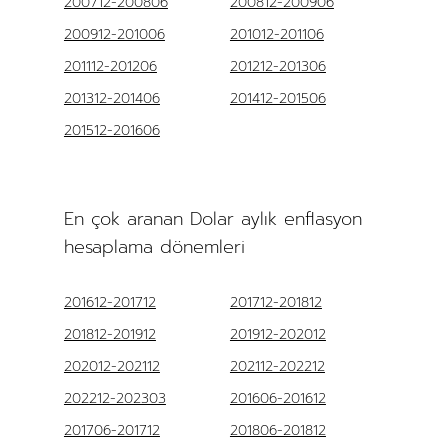
200712-200806
200812-200906
200912-201006
201012-201106
201112-201206
201212-201306
201312-201406
201412-201506
201512-201606
En çok aranan Dolar aylık enflasyon
hesaplama dönemleri
201612-201712
201712-201812
201812-201912
201912-202012
202012-202112
202112-202212
202212-202303
201606-201612
201706-201712
201806-201812