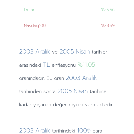
Dolar
%-5.56
Nasdaq100
%-8.59
2003
Aralık
2005
Nisan
ve
tarihleri
TL
%11.05
arasındaki
enflasyonu
2003
Aralık
oranındadır. Bu oran
2005
Nisan
tarihinden
sonra
tarihine
kadar yaşanan değer kaybını vermektedir.
2003
Aralık
100₺
tarihindeki
para