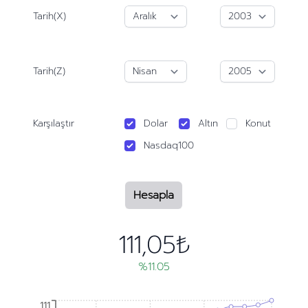
Tarih(X)
Tarih(Z)
Karşılaştır
Dolar
Altın
Konut
Nasdaq100
Hesapla
111,05₺
%11.05
111
111