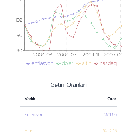
102
102
96
96
90
90
2004-03
2004-07
2004-11
2005-04
enflasyon
dolar
altın
nasdaq
Getiri Oranları
Varlık
Oran
Enflasyon
%11.05
Altın
%-0.49