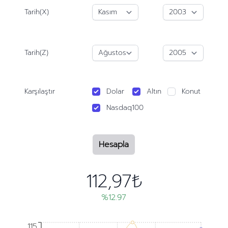
Tarih(X)
Tarih(Z)
Karşılaştır
Dolar
Altın
Konut
Nasdaq100
Hesapla
112,97₺
%12.97
115
115