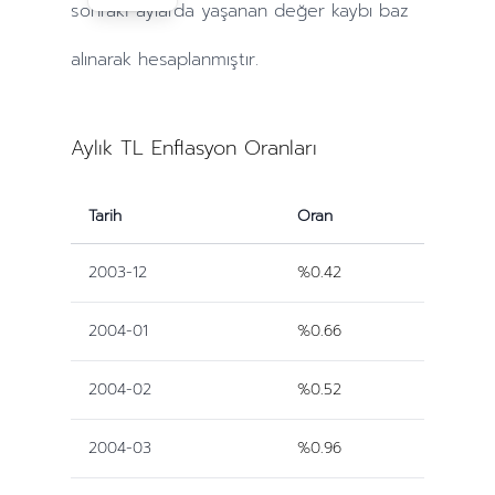
sonraki
aylarda
yaşanan değer kaybı baz
alınarak hesaplanmıştır.
Aylık TL Enflasyon Oranları
Tarih
Oran
2003-12
%0.42
2004-01
%0.66
2004-02
%0.52
2004-03
%0.96