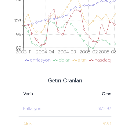
103
103
96
96
89
89
2003-11
2004-04
2004-09
2005-02
2005-08
enflasyon
dolar
altın
nasdaq
Getiri Oranları
Varlık
Oran
Enflasyon
%12.97
Altın
%6.1