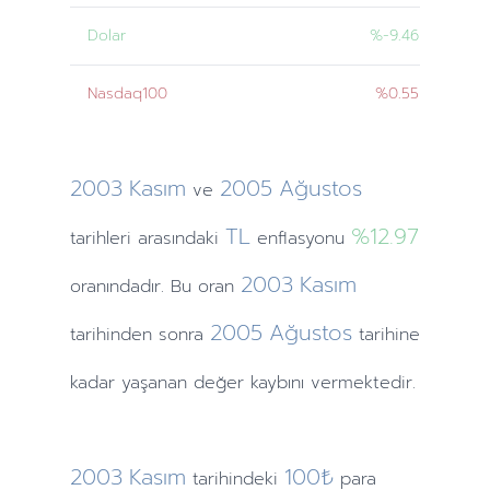
Dolar
%-9.46
Nasdaq100
%0.55
2003
Kasım
2005
Ağustos
ve
TL
%12.97
tarihleri
arasındaki
enflasyonu
2003
Kasım
oranındadır. Bu oran
2005
Ağustos
tarihinden
sonra
tarihine
kadar yaşanan değer kaybını vermektedir.
2003
Kasım
100₺
tarihindeki
para