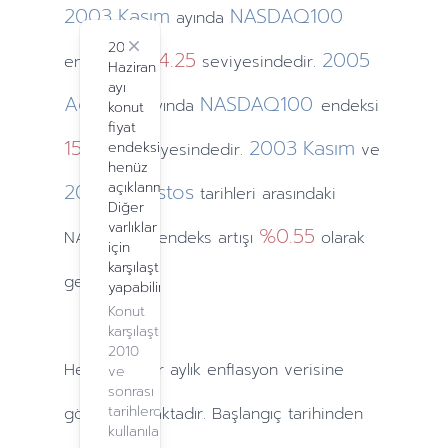
2003
Kasım
NASDAQ100
ayında
2024
Close
1424.25
2005
endeksi
seviyesindedir.
Haziran
ayı
Ağustos
NASDAQ100
ayında
endeksi
konut
fiyat
1581.71
2003
Kasım
endeksi
seviyesindedir.
ve
henüz
2005
açıklanmadı.
Ağustos
tarihleri arasındaki
Diğer
varlıklar
%0.55
NASDAQ100 endeks artışı
olarak
için
karşılaştırma
gerçekleşti.
yapabilirsiniz.
Konut
karşılaştırma,
2010
Hesaplamalar
aylık
enflasyon verisine
ve
sonrası
tarihlerde
göre yapılmaktadır. Başlangıç tarihinden
kullanılabilir.