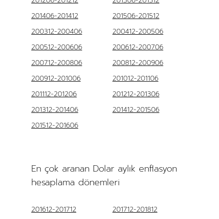
201206-201212
201306-201312
201406-201412
201506-201512
200312-200406
200412-200506
200512-200606
200612-200706
200712-200806
200812-200906
200912-201006
201012-201106
201112-201206
201212-201306
201312-201406
201412-201506
201512-201606
En çok aranan Dolar aylık enflasyon
hesaplama dönemleri
201612-201712
201712-201812