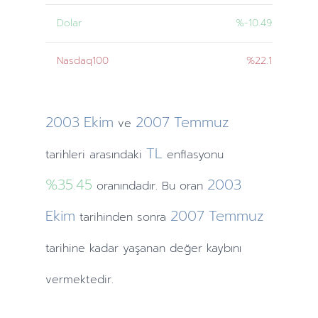
Dolar
%-10.49
Nasdaq100
%22.1
2003
Ekim
2007
Temmuz
ve
TL
tarihleri
arasındaki
enflasyonu
%35.45
2003
oranındadır. Bu oran
Ekim
2007
Temmuz
tarihinden
sonra
tarihine
kadar yaşanan değer kaybını
vermektedir.