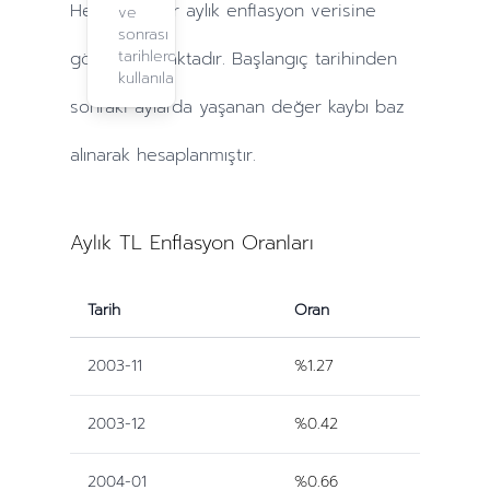
Hesaplamalar
aylık
enflasyon verisine
ve
sonrası
tarihlerde
göre yapılmaktadır. Başlangıç tarihinden
kullanılabilir.
sonraki
aylarda
yaşanan değer kaybı baz
alınarak hesaplanmıştır.
Aylık TL Enflasyon Oranları
Tarih
Oran
2003-11
%1.27
2003-12
%0.42
2004-01
%0.66