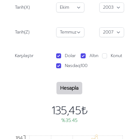
Tarih(X)
Tarih(Z)
Karşılaştır
Dolar
Altın
Konut
Nasdaq100
Hesapla
135,45₺
%35.45
184
184