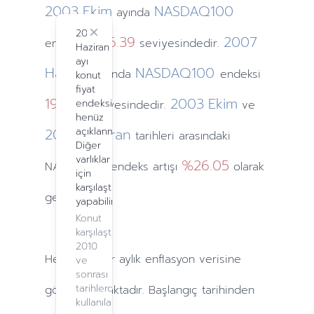
2003
Ekim
NASDAQ100
ayında
2024
Close
1416.39
2007
endeksi
seviyesindedir.
Haziran
ayı
Haziran
NASDAQ100
ayında
endeksi
konut
fiyat
1934.1
2003
Ekim
endeksi
seviyesindedir.
ve
henüz
2007
açıklanmadı.
Haziran
tarihleri arasındaki
Diğer
varlıklar
%26.05
NASDAQ100 endeks artışı
olarak
için
karşılaştırma
gerçekleşti.
yapabilirsiniz.
Konut
karşılaştırma,
2010
Hesaplamalar
aylık
enflasyon verisine
ve
sonrası
tarihlerde
göre yapılmaktadır. Başlangıç tarihinden
kullanılabilir.