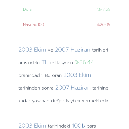
Dolar
%-7.69
Nasdaq100
%26.05
2003
Ekim
2007
Haziran
ve
tarihleri
TL
%36.44
arasındaki
enflasyonu
2003
Ekim
oranındadır. Bu oran
2007
Haziran
tarihinden
sonra
tarihine
kadar yaşanan değer kaybını vermektedir.
2003
Ekim
100₺
tarihindeki
para