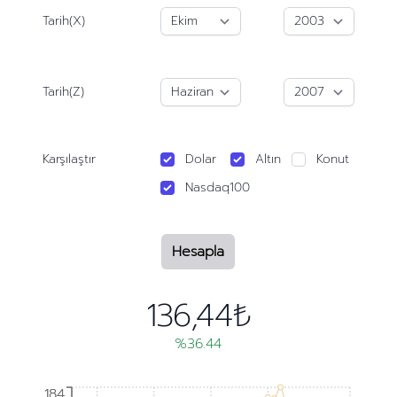
Tarih(X)
Tarih(Z)
Karşılaştır
Dolar
Altın
Konut
Nasdaq100
Hesapla
136,44₺
%36.44
184
184