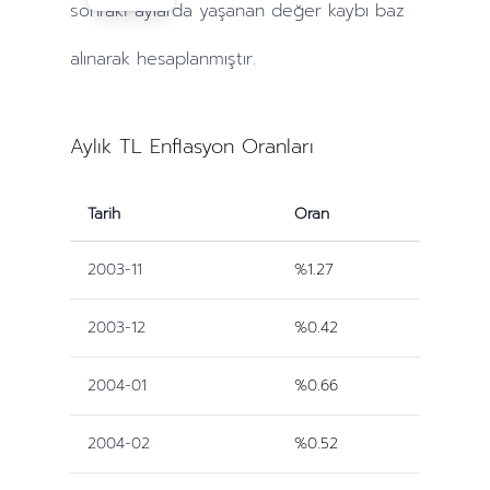
sonraki
aylarda
yaşanan değer kaybı baz
alınarak hesaplanmıştır.
Aylık TL Enflasyon Oranları
Tarih
Oran
2003-11
%1.27
2003-12
%0.42
2004-01
%0.66
2004-02
%0.52