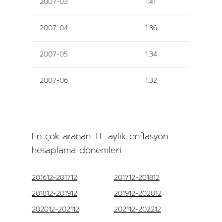
2007-03
1.41
2007-04
1.36
2007-05
1.34
2007-06
1.32
En çok aranan TL aylık enflasyon
hesaplama dönemleri
201612-201712
201712-201812
201812-201912
201912-202012
202012-202112
202112-202212