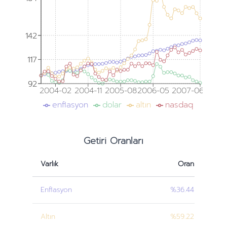
142
142
117
117
92
92
2004-02
2004-11
2005-08
2006-05
2007-06
enflasyon
dolar
altın
nasdaq
Getiri Oranları
Varlık
Oran
Enflasyon
%36.44
Altın
%59.22