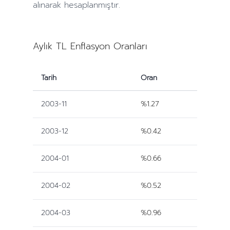
alınarak hesaplanmıştır.
Aylık TL Enflasyon Oranları
Tarih
Oran
2003-11
%1.27
2003-12
%0.42
2004-01
%0.66
2004-02
%0.52
2004-03
%0.96