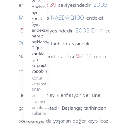
2024
Close
1416.39
2005
endeksi
seviyesindedir.
Haziran
ayı
Mayıs
NASDAQ100
ayında
endeksi
konut
fiyat
1542.63
2003
Ekim
endeksi
seviyesindedir.
ve
henüz
2005
açıklanmadı.
Mayıs
tarihleri arasındaki
Diğer
varlıklar
%4.34
NASDAQ100 endeks artışı
olarak
için
karşılaştırma
gerçekleşti.
yapabilirsiniz.
Konut
karşılaştırma,
2010
Hesaplamalar
aylık
enflasyon verisine
ve
sonrası
tarihlerde
göre yapılmaktadır. Başlangıç tarihinden
kullanılabilir.
sonraki
aylarda
yaşanan değer kaybı baz