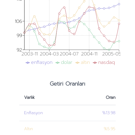
106
106
99
99
92
92
2003-11
2004-03
2004-07
2004-11
2005-05
enflasyon
dolar
altın
nasdaq
Getiri Oranları
Varlık
Oran
Enflasyon
%13.98
Altın
%5.95