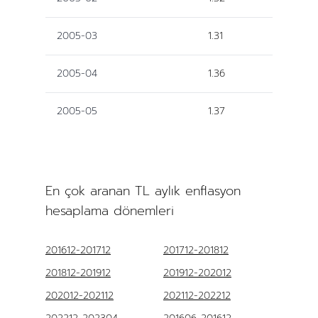
2005-03
1.31
2005-04
1.36
2005-05
1.37
En çok aranan TL aylık enflasyon
hesaplama dönemleri
201612-201712
201712-201812
201812-201912
201912-202012
202012-202112
202112-202212