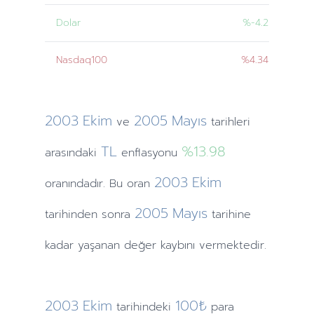
Dolar
%-4.2
Nasdaq100
%4.34
2003
Ekim
2005
Mayıs
ve
tarihleri
TL
%13.98
arasındaki
enflasyonu
2003
Ekim
oranındadır. Bu oran
2005
Mayıs
tarihinden
sonra
tarihine
kadar yaşanan değer kaybını vermektedir.
2003
Ekim
100₺
tarihindeki
para