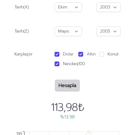
Tarih(X)
Tarih(Z)
Karşılaştır
Dolar
Altın
Konut
Nasdaq100
Hesapla
113,98₺
%13.98
118
118