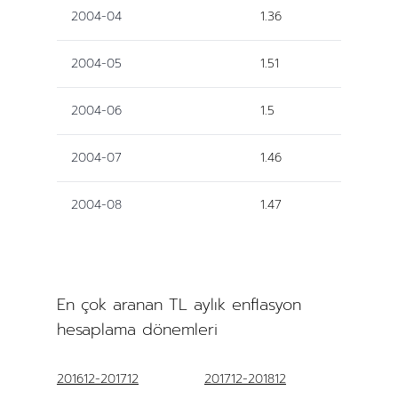
2004-04
1.36
2004-05
1.51
2004-06
1.5
2004-07
1.46
2004-08
1.47
En çok aranan TL aylık enflasyon
hesaplama dönemleri
201612-201712
201712-201812