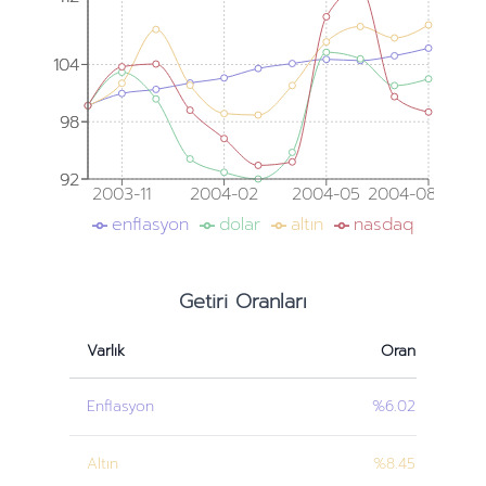
104
104
98
98
92
92
2003-11
2004-02
2004-05
2004-08
enflasyon
dolar
altın
nasdaq
Getiri Oranları
Varlık
Oran
Enflasyon
%6.02
Altın
%8.45