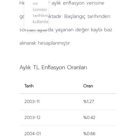
Hesaplamalar
aylık
enflasyon verisine
ve
sonrası
tarihlerde
göre yapılmaktadır. Başlangıç tarihinden
kullanılabilir.
sonraki
aylarda
yaşanan değer kaybı baz
alınarak hesaplanmıştır.
Aylık TL Enflasyon Oranları
Tarih
Oran
2003-11
%1.27
2003-12
%0.42
2004-01
%0.66