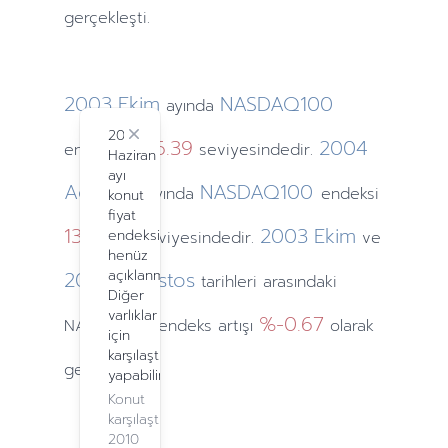
gerçekleşti.
2003
Ekim
NASDAQ100
ayında
2024
Close
1416.39
2004
endeksi
seviyesindedir.
Haziran
ayı
Ağustos
NASDAQ100
ayında
endeksi
konut
fiyat
1368.68
2003
Ekim
endeksi
seviyesindedir.
ve
henüz
2004
açıklanmadı.
Ağustos
tarihleri arasındaki
Diğer
varlıklar
%-0.67
NASDAQ100 endeks artışı
olarak
için
karşılaştırma
gerçekleşti.
yapabilirsiniz.
Konut
karşılaştırma,
2010