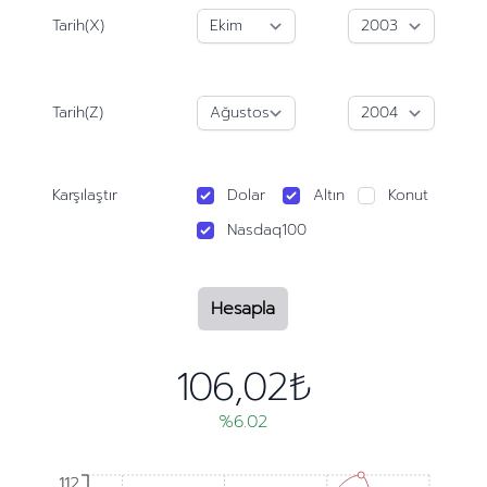
Tarih(X)
Tarih(Z)
Karşılaştır
Dolar
Altın
Konut
Nasdaq100
Hesapla
106,02₺
%6.02
112
112