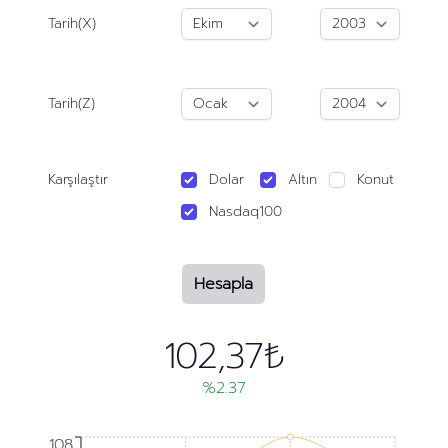
Tarih(X)
Tarih(Z)
Karşılaştır
Dolar
Altın
Konut
Nasdaq100
Hesapla
102,37₺
%2.37
108
108