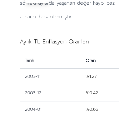
sonraki
aylarda
yaşanan değer kaybı baz
alınarak hesaplanmıştır.
Aylık TL Enflasyon Oranları
Tarih
Oran
2003-11
%1.27
2003-12
%0.42
2004-01
%0.66