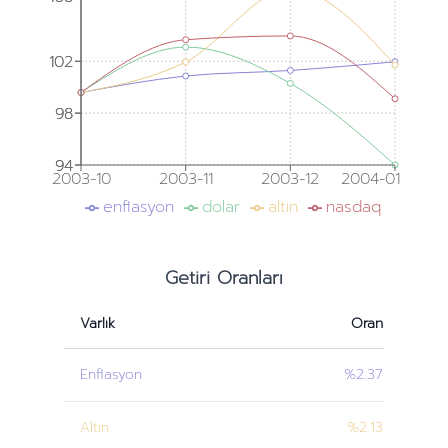
102
102
98
98
94
94
2003-10
2003-11
2003-12
2004-01
enflasyon
dolar
altın
nasdaq
Getiri Oranları
Varlık
Oran
Enflasyon
%2.37
Altın
%2.13