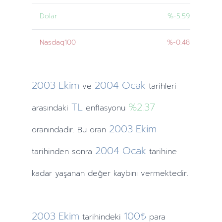
Dolar
%-5.59
Nasdaq100
%-0.48
2003
Ekim
2004
Ocak
ve
tarihleri
TL
%2.37
arasındaki
enflasyonu
2003
Ekim
oranındadır. Bu oran
2004
Ocak
tarihinden
sonra
tarihine
kadar yaşanan değer kaybını vermektedir.
2003
Ekim
100₺
tarihindeki
para