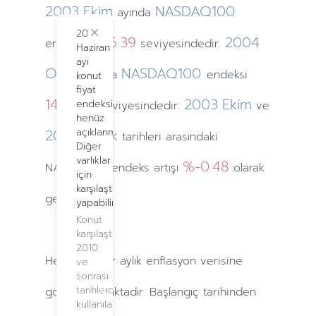
2003
Ekim
NASDAQ100
ayında
2024
Close
1416.39
2004
endeksi
seviyesindedir.
Haziran
ayı
Ocak
NASDAQ100
ayında
endeksi
konut
fiyat
1493.08
2003
Ekim
endeksi
seviyesindedir.
ve
henüz
2004
açıklanmadı.
Ocak
tarihleri arasındaki
Diğer
varlıklar
%-0.48
NASDAQ100 endeks artışı
olarak
için
karşılaştırma
gerçekleşti.
yapabilirsiniz.
Konut
karşılaştırma,
2010
Hesaplamalar
aylık
enflasyon verisine
ve
sonrası
tarihlerde
göre yapılmaktadır. Başlangıç tarihinden
kullanılabilir.