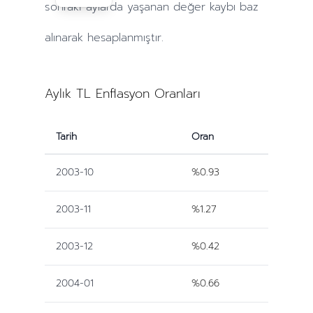
sonraki
aylarda
yaşanan değer kaybı baz
alınarak hesaplanmıştır.
Aylık TL Enflasyon Oranları
Tarih
Oran
2003-10
%0.93
2003-11
%1.27
2003-12
%0.42
2004-01
%0.66