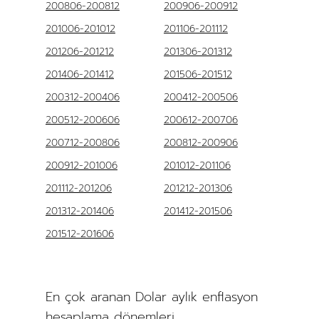
200806-200812
200906-200912
201006-201012
201106-201112
201206-201212
201306-201312
201406-201412
201506-201512
200312-200406
200412-200506
200512-200606
200612-200706
200712-200806
200812-200906
200912-201006
201012-201106
201112-201206
201212-201306
201312-201406
201412-201506
201512-201606
En çok aranan Dolar aylık enflasyon
hesaplama dönemleri