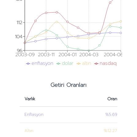
112
112
104
104
96
96
2003-09
2003-11
2004-01
2004-03
2004-06
enflasyon
dolar
altın
nasdaq
Getiri Oranları
Varlık
Oran
Enflasyon
%5.69
Altın
%12.27