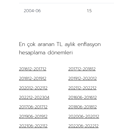
2004-06
1.5
En çok aranan TL aylık enflasyon
hesaplama dönemleri
201612-201712
201712-201812
201812-201912
201912-202012
202012-202112
202112-202212
202212-202304
201606-201612
201706-201712
201806-201812
201906-201912
202006-202012
202106-202112
202206-202212