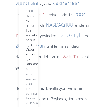
2003
Eylül
NASDAQ100
ayında
2024
Close
1303.7
2004
endeksi
seviyesindedir.
Haziran
ayı
Haziran
NASDAQ100
ayında
endeksi
konut
fiyat
1516.64
2003
Eylül
endeksi
seviyesindedir.
ve
henüz
2004
açıklanmadı.
Haziran
tarihleri arasındaki
Diğer
varlıklar
%26.45
NASDAQ100 endeks artışı
olarak
için
karşılaştırma
gerçekleşti.
yapabilirsiniz.
Konut
karşılaştırma,
2010
Hesaplamalar
aylık
enflasyon verisine
ve
sonrası
tarihlerde
göre yapılmaktadır. Başlangıç tarihinden
kullanılabilir.