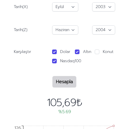
Tarih(X)
Tarih(Z)
Karşılaştır
Dolar
Altın
Konut
Nasdaq100
Hesapla
105,69₺
%5.69
126
126