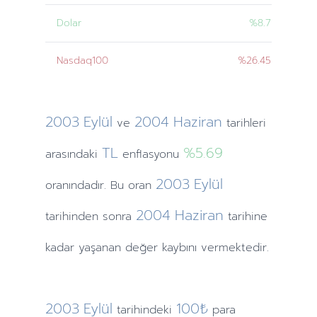
Dolar
%8.7
Nasdaq100
%26.45
2003
Eylül
2004
Haziran
ve
tarihleri
TL
%5.69
arasındaki
enflasyonu
2003
Eylül
oranındadır. Bu oran
2004
Haziran
tarihinden
sonra
tarihine
kadar yaşanan değer kaybını vermektedir.
2003
Eylül
100₺
tarihindeki
para