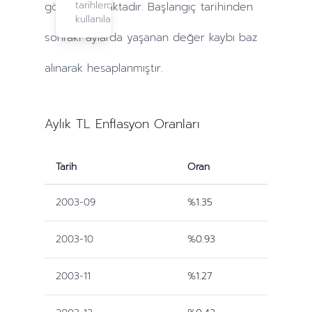
tarihlerde
göre yapılmaktadır. Başlangıç tarihinden
kullanılabilir.
sonraki
aylarda
yaşanan değer kaybı baz
alınarak hesaplanmıştır.
Aylık TL Enflasyon Oranları
Tarih
Oran
2003-09
%1.35
2003-10
%0.93
2003-11
%1.27