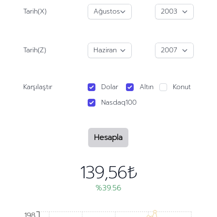
Tarih(X)
Tarih(Z)
Karşılaştır
Dolar
Altın
Konut
Nasdaq100
Hesapla
139,56₺
%39.56
198
198