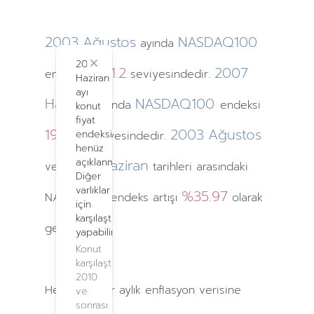
2003
Ağustos
NASDAQ100
ayında
2024
Close
1341.2
2007
endeksi
seviyesindedir.
Haziran
ayı
Haziran
NASDAQ100
ayında
endeksi
konut
fiyat
1934.1
2003
Ağustos
endeksi
seviyesindedir.
henüz
2007
açıklanmadı.
Haziran
ve
tarihleri arasındaki
Diğer
varlıklar
%35.97
NASDAQ100 endeks artışı
olarak
için
karşılaştırma
gerçekleşti.
yapabilirsiniz.
Konut
karşılaştırma,
2010
Hesaplamalar
aylık
enflasyon verisine
ve
sonrası