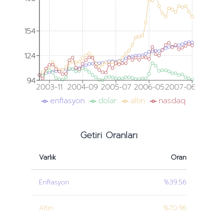
154
154
124
124
94
94
2003-11
2004-09
2005-07
2006-05
2007-06
enflasyon
dolar
altın
nasdaq
Getiri Oranları
Varlık
Oran
Enflasyon
%39.56
Altın
%70.96