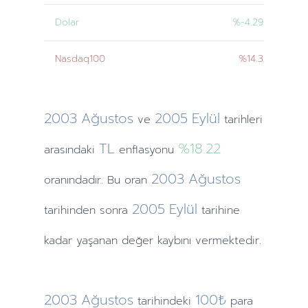
Dolar
%-4.29
Nasdaq100
%14.3
2003
Ağustos
2005
Eylül
ve
tarihleri
TL
%18.22
arasındaki
enflasyonu
2003
Ağustos
oranındadır. Bu oran
2005
Eylül
tarihinden
sonra
tarihine
kadar yaşanan değer kaybını vermektedir.
2003
Ağustos
100₺
tarihindeki
para