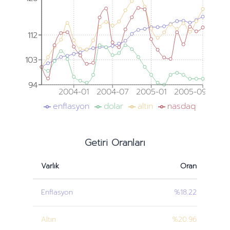
112
112
103
103
94
94
2004-01
2004-07
2005-01
2005-09
enflasyon
dolar
altın
nasdaq
Getiri Oranları
Varlık
Oran
Enflasyon
%18.22
Altın
%20.96