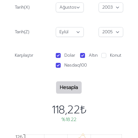
Tarih(X)
Tarih(Z)
Karşılaştır
Dolar
Altın
Konut
Nasdaq100
Hesapla
118,22₺
%18.22
126
126