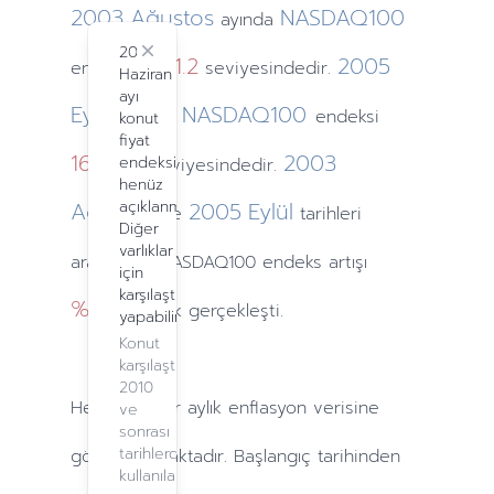
2003
Ağustos
NASDAQ100
ayında
2024
Close
1341.2
2005
endeksi
seviyesindedir.
Haziran
ayı
Eylül
NASDAQ100
ayında
endeksi
konut
fiyat
1601.66
2003
endeksi
seviyesindedir.
henüz
Ağustos
açıklanmadı.
2005
Eylül
ve
tarihleri
Diğer
varlıklar
arasındaki NASDAQ100 endeks artışı
için
karşılaştırma
%14.3
olarak gerçekleşti.
yapabilirsiniz.
Konut
karşılaştırma,
2010
Hesaplamalar
aylık
enflasyon verisine
ve
sonrası
tarihlerde
göre yapılmaktadır. Başlangıç tarihinden
kullanılabilir.