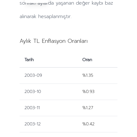
sonraki
aylarda
yaşanan değer kaybı baz
alınarak hesaplanmıştır.
Aylık TL Enflasyon Oranları
Tarih
Oran
2003-09
%1.35
2003-10
%0.93
2003-11
%1.27
2003-12
%0.42