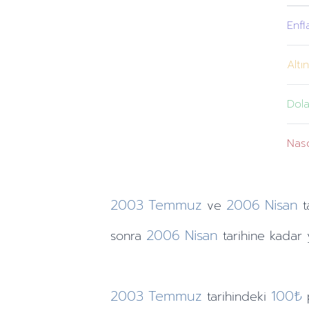
Enfl
Altı
Dola
Nas
2003
Temmuz
2006
Nisan
ve
t
2006
Nisan
sonra
tarihine
kadar 
2003
Temmuz
100₺
tarihindeki