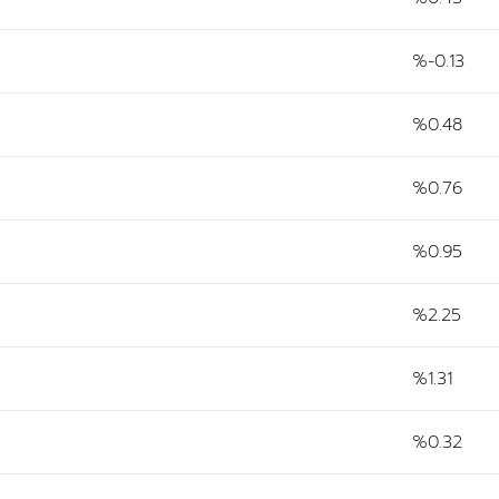
%-0.13
%0.48
%0.76
%0.95
%2.25
%1.31
%0.32