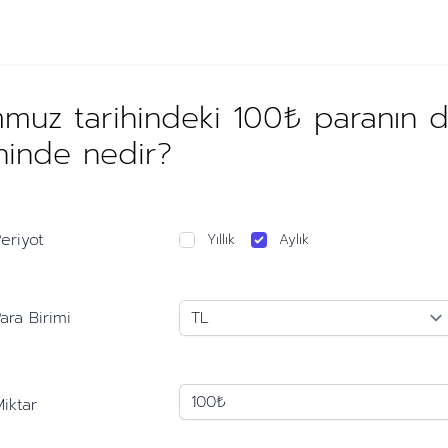
muz tarihindeki 100₺ paranın 
ihinde nedir?
eriyot
Yıllık
Aylık
ara Birimi
iktar