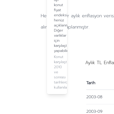
konut
fiyat
Hesaplamalar
aylık
enflasyon veris
endeksi
henüz
açıklanmadı.
alınarak hesaplanmıştır.
Diğer
varlıklar
için
karşılaştırma
yapabilirsiniz.
Konut
Aylık TL Enfl
karşılaştırma,
2010
ve
sonrası
tarihlerde
Tarih
kullanılabilir.
2003-08
2003-09