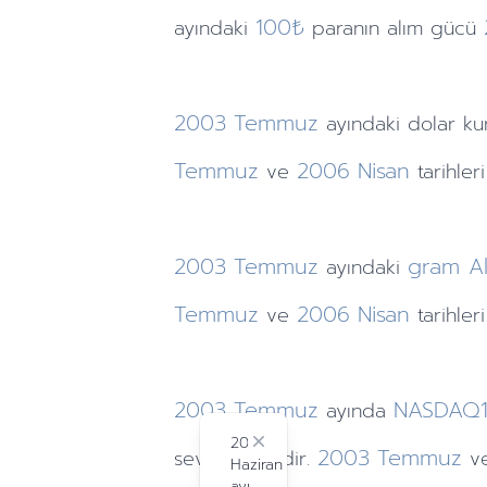
100₺
ayındaki
paranın alım gücü
2003
Temmuz
ayındaki
dolar k
Temmuz
2006
Nisan
ve
tarihler
2003
Temmuz
gram Al
ayındaki
Temmuz
2006
Nisan
ve
tarihle
2003
Temmuz
NASDAQ
ayında
2024
Close
2003
Temmuz
seviyesindedir.
v
Haziran
ayı