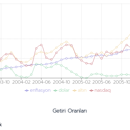
3-10
2004-02
2004-06
2004-10
2005-02
2005-06
2005-1
enflasyon
dolar
altın
nasdaq
Getiri Oranları
ık