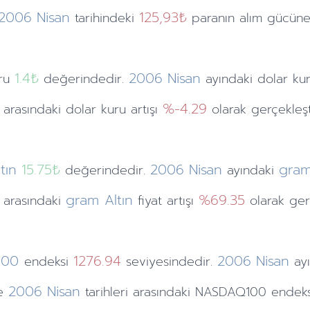
2006
Nisan
125,93₺
tarihindeki
paranın alım gücüne e
1.4
₺
2006
Nisan
uru
değerindedir.
ayındaki
dolar ku
%-4.29
i arasındaki dolar kuru artışı
olarak gerçekleşt
tın
15.75₺
2006
Nisan
gram
değerindedir.
ayındaki
gram Altın
%69.35
ri arasındaki
fiyat artışı
olarak gerç
100
1276.94
2006
Nisan
endeksi
seviyesindedir.
ay
2006
Nisan
e
tarihleri arasındaki NASDAQ100 endeks