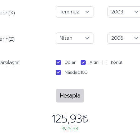
arih(X)
arih(Z)
arşılaştır
Dolar
Altın
Konut
Nasdaq100
Hesapla
125,93₺
%25.93