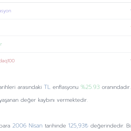
asyon
n
r
daq100
TL
%25.93
arihleri
arasındaki
enflasyonu
oranındadır
yaşanan değer kaybını vermektedir.
2006
Nisan
125,93₺
para
tarihinde
değerindedir. Bi