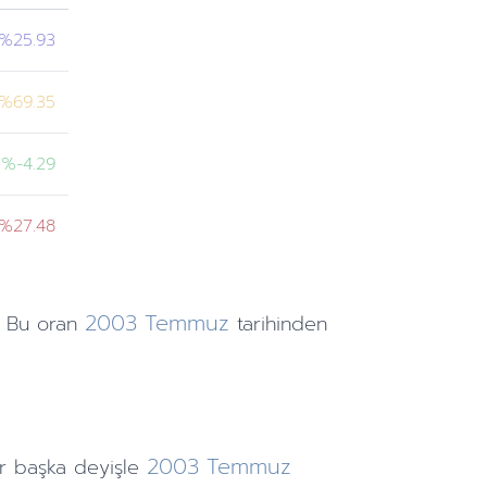
%25.93
%69.35
%-4.29
%27.48
2003
Temmuz
. Bu oran
tarihinden
2003
Temmuz
r başka deyişle