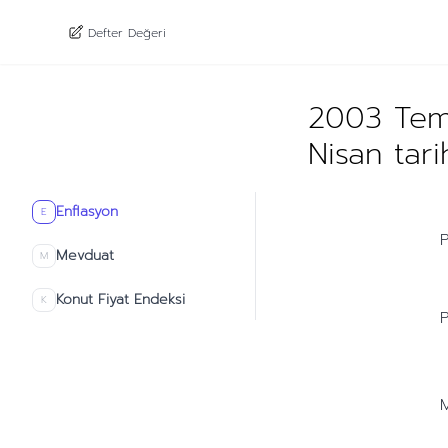
Defter Değeri
2003 Tem
Nisan tar
Enflasyon
E
P
Mevduat
M
Konut Fiyat Endeksi
K
P
M