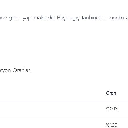
ine göre yapılmaktadır. Başlangıç tarihinden sonraki
asyon Oranları
Oran
%0.16
%1.35