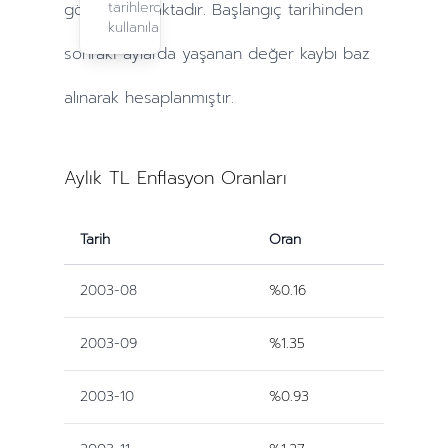
tarihlerde
göre yapılmaktadır. Başlangıç tarihinden
kullanılabilir.
sonraki
aylarda
yaşanan değer kaybı baz
alınarak hesaplanmıştır.
Aylık TL Enflasyon Oranları
Tarih
Oran
2003-08
%0.16
2003-09
%1.35
2003-10
%0.93