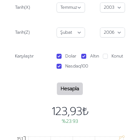
Tarih(X)
Tarih(Z)
Karşılaştır
Dolar
Altın
Konut
Nasdaq100
Hesapla
123,93₺
%23.93
151
151