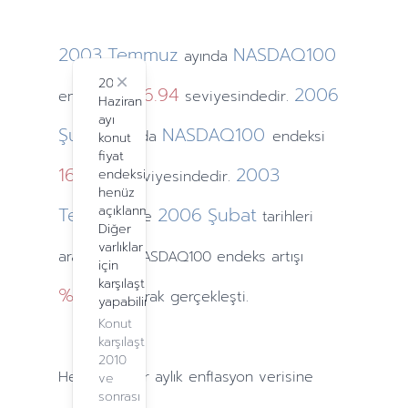
2003
Temmuz
NASDAQ100
ayında
2024
Close
1276.94
2006
endeksi
seviyesindedir.
Haziran
ayı
Şubat
NASDAQ100
ayında
endeksi
konut
fiyat
1670.57
2003
endeksi
seviyesindedir.
henüz
Temmuz
açıklanmadı.
2006
Şubat
ve
tarihleri
Diğer
varlıklar
arasındaki NASDAQ100 endeks artışı
için
karşılaştırma
%24.28
olarak gerçekleşti.
yapabilirsiniz.
Konut
karşılaştırma,
2010
Hesaplamalar
aylık
enflasyon verisine
ve
sonrası