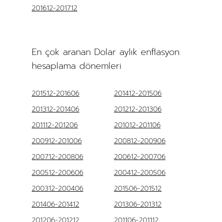
201612-201712
En çok aranan Dolar aylık enflasyon
hesaplama dönemleri
201512-201606
201412-201506
201312-201406
201212-201306
201112-201206
201012-201106
200912-201006
200812-200906
200712-200806
200612-200706
200512-200606
200412-200506
200312-200406
201506-201512
201406-201412
201306-201312
201206-201212
201106-201112