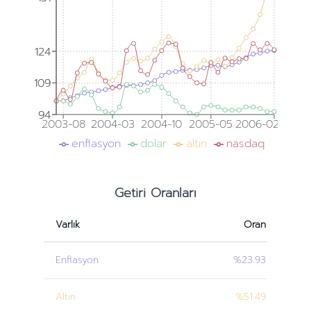
124
124
109
109
94
94
2003-08
2004-03
2004-10
2005-05
2006-02
enflasyon
dolar
altın
nasdaq
Getiri Oranları
Varlık
Oran
Enflasyon
%23.93
Altın
%51.49