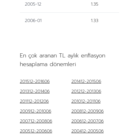
2005-12
1.35
2006-01
1.33
En çok aranan TL aylık enflasyon
hesaplama dönemleri
201512-201606
201412-201506
201312-201406
201212-201306
201112-201206
201012-201106
200912-201006
200812-200906
200712-200806
200612-200706
200512-200606
200412-200506