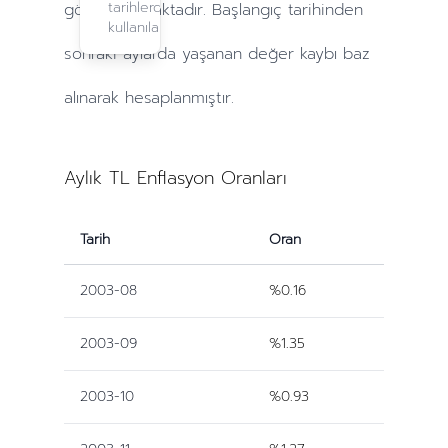
tarihlerde
göre yapılmaktadır. Başlangıç tarihinden
kullanılabilir.
sonraki
aylarda
yaşanan değer kaybı baz
alınarak hesaplanmıştır.
Aylık TL Enflasyon Oranları
Tarih
Oran
2003-08
%0.16
2003-09
%1.35
2003-10
%0.93