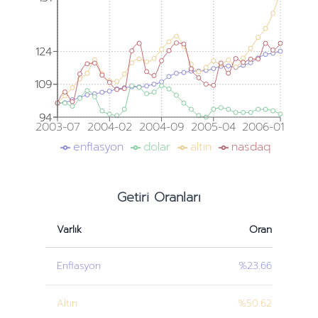
124
124
109
109
94
94
2003-07
2004-02
2004-09
2005-04
2006-01
enflasyon
dolar
altın
nasdaq
Getiri Oranları
Varlık
Oran
Enflasyon
%23.66
Altın
%50.62