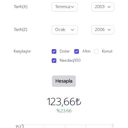
Tarih(X)
Tarih(Z)
Karşılaştır
Dolar
Altın
Konut
Nasdaq100
Hesapla
123,66₺
%23.66
151
151