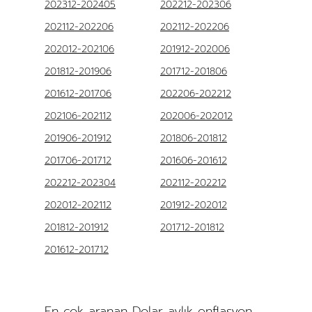
202312-202405
202212-202306
202112-202206
202112-202206
202012-202106
201912-202006
201812-201906
201712-201806
201612-201706
202206-202212
202106-202112
202006-202012
201906-201912
201806-201812
201706-201712
201606-201612
202212-202304
202112-202212
202012-202112
201912-202012
201812-201912
201712-201812
201612-201712
En çok aranan Dolar aylık enflasyon