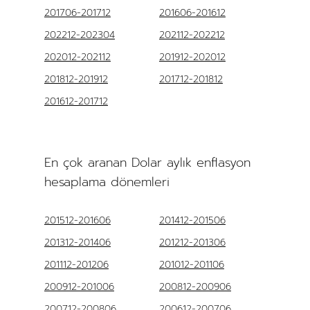
201706-201712
201606-201612
202212-202304
202112-202212
202012-202112
201912-202012
201812-201912
201712-201812
201612-201712
En çok aranan Dolar aylık enflasyon
hesaplama dönemleri
201512-201606
201412-201506
201312-201406
201212-201306
201112-201206
201012-201106
200912-201006
200812-200906
200712-200806
200612-200706