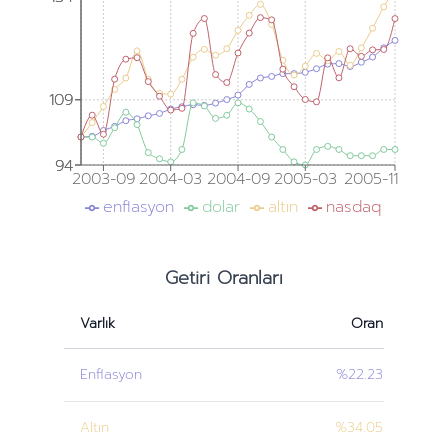
109
109
94
94
2003-09
2004-03
2004-09
2005-03
2005-11
enflasyon
dolar
altın
nasdaq
Getiri Oranları
Varlık
Oran
Enflasyon
%22.23
Altın
%34.05