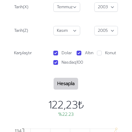
Tarih(X)
Tarih(Z)
Karşılaştır
Dolar
Altın
Konut
Nasdaq100
Hesapla
122,23₺
%22.23
134
134