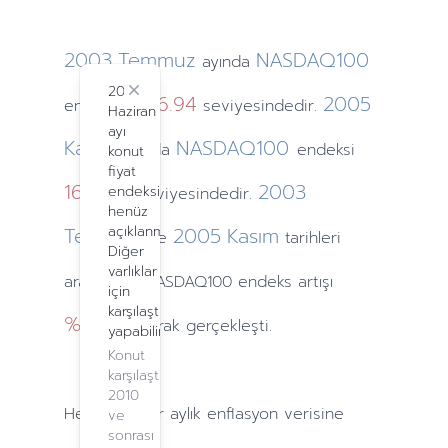
2003
Temmuz
NASDAQ100
ayında
2024
Close
1276.94
2005
endeksi
seviyesindedir.
Haziran
ayı
Kasım
NASDAQ100
ayında
endeksi
konut
fiyat
1672.56
2003
endeksi
seviyesindedir.
henüz
Temmuz
açıklanmadı.
2005
Kasım
ve
tarihleri
Diğer
varlıklar
arasındaki NASDAQ100 endeks artışı
için
karşılaştırma
%27.24
olarak gerçekleşti.
yapabilirsiniz.
Konut
karşılaştırma,
2010
Hesaplamalar
aylık
enflasyon verisine
ve
sonrası