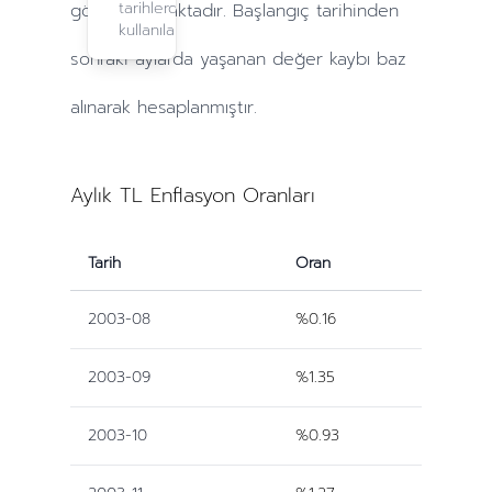
tarihlerde
göre yapılmaktadır. Başlangıç tarihinden
kullanılabilir.
sonraki
aylarda
yaşanan değer kaybı baz
alınarak hesaplanmıştır.
Aylık TL Enflasyon Oranları
Tarih
Oran
2003-08
%0.16
2003-09
%1.35
2003-10
%0.93