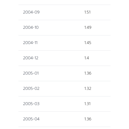
2004-09
1.51
2004-10
1.49
2004-11
1.45
2004-12
1.4
2005-01
1.36
2005-02
1.32
2005-03
1.31
2005-04
1.36