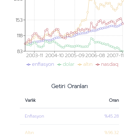
153
153
118
118
83
83
2003-11
2004-10
2005-09
2006-08
2007-11
enflasyon
dolar
altın
nasdaq
Getiri Oranları
Varlık
Oran
Enflasyon
%45.28
Altın
%96.32