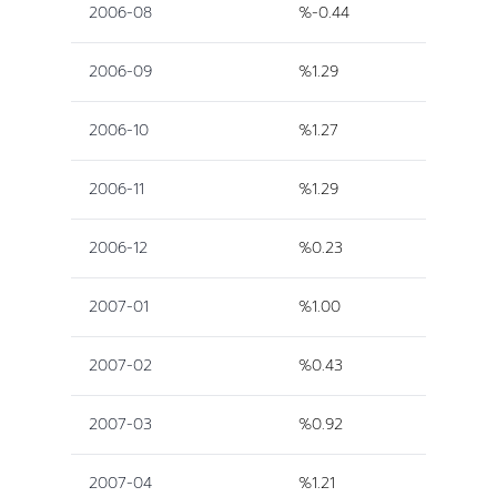
2006-08
%-0.44
2006-09
%1.29
2006-10
%1.27
2006-11
%1.29
2006-12
%0.23
2007-01
%1.00
2007-02
%0.43
2007-03
%0.92
2007-04
%1.21