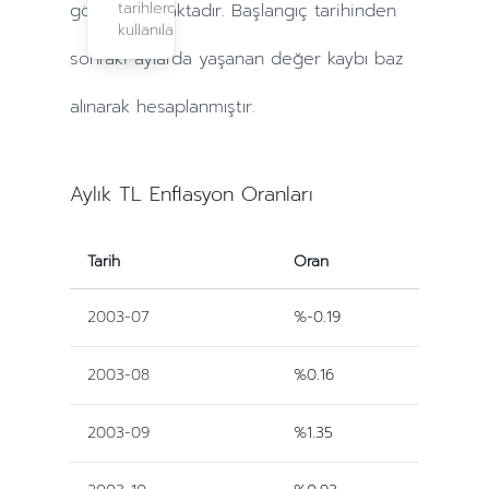
tarihlerde
göre yapılmaktadır. Başlangıç tarihinden
kullanılabilir.
sonraki
aylarda
yaşanan değer kaybı baz
alınarak hesaplanmıştır.
Aylık TL Enflasyon Oranları
Tarih
Oran
2003-07
%-0.19
2003-08
%0.16
2003-09
%1.35