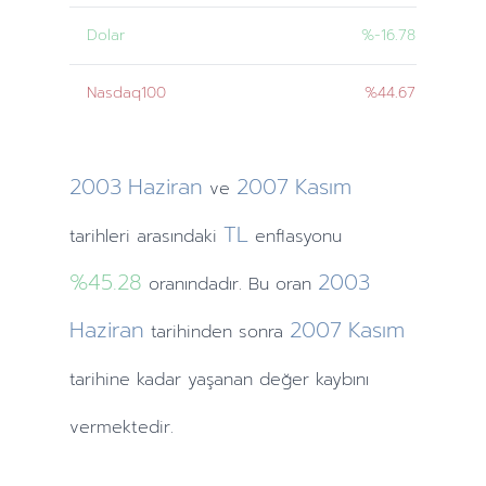
Dolar
%-16.78
Nasdaq100
%44.67
2003
Haziran
2007
Kasım
ve
TL
tarihleri
arasındaki
enflasyonu
%45.28
2003
oranındadır. Bu oran
Haziran
2007
Kasım
tarihinden
sonra
tarihine
kadar yaşanan değer kaybını
vermektedir.