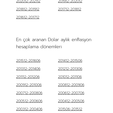
202012-202112
201912-202012
201812-201912
201712-201812
201612-201712
En çok aranan Dolar aylık enflasyon
hesaplama dönemleri
201512-201606
201412-201506
201312-201406
201212-201306
201112-201206
201012-201106
200912-201006
200812-200906
200712-200806
200612-200706
200512-200606
200412-200506
200312-200406
201506-201512