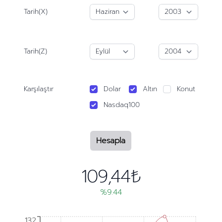
Tarih(X)
Tarih(Z)
Karşılaştır
Dolar
Altın
Konut
Nasdaq100
Hesapla
109,44₺
%9.44
132
132