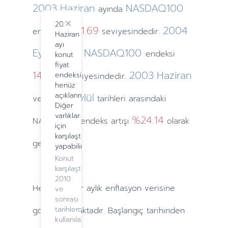
2003
Haziran
NASDAQ100
ayında
2024
Close
1201.69
2004
endeksi
seviyesindedir.
Haziran
ayı
Eylül
NASDAQ100
ayında
endeksi
konut
fiyat
1412.74
2003
Haziran
endeksi
seviyesindedir.
henüz
2004
açıklanmadı.
Eylül
ve
tarihleri arasındaki
Diğer
varlıklar
%24.14
NASDAQ100 endeks artışı
olarak
için
karşılaştırma
gerçekleşti.
yapabilirsiniz.
Konut
karşılaştırma,
2010
Hesaplamalar
aylık
enflasyon verisine
ve
sonrası
tarihlerde
göre yapılmaktadır. Başlangıç tarihinden
kullanılabilir.