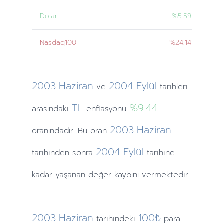
Dolar
%5.59
Nasdaq100
%24.14
2003
Haziran
2004
Eylül
ve
tarihleri
TL
%9.44
arasındaki
enflasyonu
2003
Haziran
oranındadır. Bu oran
2004
Eylül
tarihinden
sonra
tarihine
kadar yaşanan değer kaybını vermektedir.
2003
Haziran
100₺
tarihindeki
para