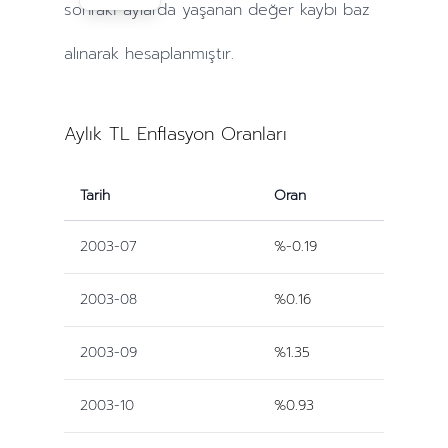
sonraki
aylarda
yaşanan değer kaybı baz
alınarak hesaplanmıştır.
Aylık TL Enflasyon Oranları
Tarih
Oran
2003-07
%-0.19
2003-08
%0.16
2003-09
%1.35
2003-10
%0.93