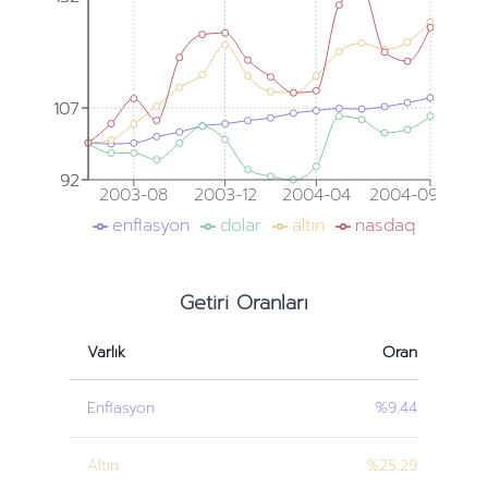
107
107
92
92
2003-08
2003-12
2004-04
2004-09
enflasyon
dolar
altın
nasdaq
Getiri Oranları
Varlık
Oran
Enflasyon
%9.44
Altın
%25.29