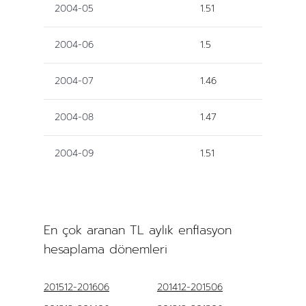
2004-05
1.51
2004-06
1.5
2004-07
1.46
2004-08
1.47
2004-09
1.51
En çok aranan TL aylık enflasyon
hesaplama dönemleri
201512-201606
201412-201506